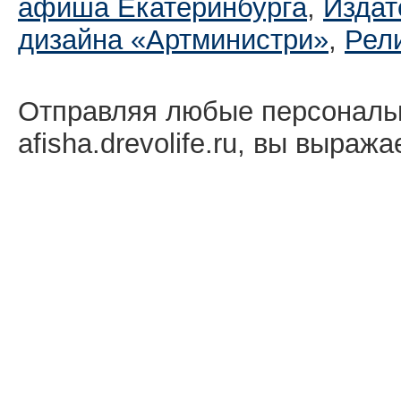
афиша Екатеринбургa
,
Издат
дизайна «Артминистри»
,
Рел
Отправляя любые персональ
afisha.drevolife.ru, вы выраж