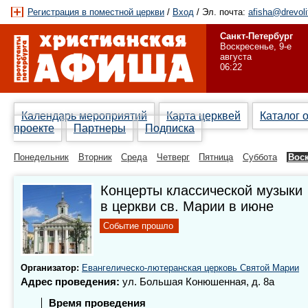
Регистрация в поместной церкви
/
Вход
/ Эл. почта:
afisha@drevoli
Санкт-Петербург
Воскресенье, 9-е
августа
06:22
Календарь мероприятий
Карта церквей
Каталог 
проекте
Партнеры
Подписка
Понедельник
Вторник
Среда
Четверг
Пятница
Суббота
Вос
Концерты классической музыки
в церкви св. Марии в июне
Событие прошло
Организатор:
Евангелическо-лютеранская церковь Святой Марии
Адрес проведения:
ул. Большая Конюшенная, д. 8а
Время проведения