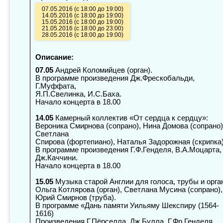
07.05.2016 (с 18:00 до 19:00)
14.05.2016 (с 18:00 до 19:00)
15.05.2016 (с 18:00 до 19:00)
21.05.2016 (с 18:00 до 23:00)
28.05.2016 (с 18:00 до 19:00)
Описание:
07.05
Андрей Коломийцев (орган).
В программе произведения Дж.Фрескобальди,
Г.Муффата,
Я.П.Свелинка, И.С.Баха.
Начало концерта в 18.00
14.05
Камерный коллектив «От сердца к сердцу»:
Вероника Смирнова (сопрано), Нина Домова (сопрано)
Светлана
Спирова (фортепиано), Наталья Задорожная (скрипка)
В программе произведения Г.Ф.Генделя, В.А.Моцарта,
Дж.Каччини.
Начало концерта в 18.00
15.05
Музыка старой Англии для голоса, трубы и орга
Ольга Котлярова (орган), Светлана Мусина (сопрано),
Юрий Смирнов (труба).
В программе «Дань памяти Уильяму Шекспиру (1564-
1616)
Произведения Г.Пёрселла, Дж.Булла, Г.Фр.Генделя.