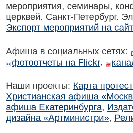
мероприятия, семинары, кон
церквей. Санкт-Петербург. Эл
Экспорт мероприятий на сай
Афиша в социальных сетях:
,
фотоотчеты на Flickr
кана
Наши проекты:
Карта протес
Христианская афиша «Москв
афиша Екатеринбургa
,
Издат
дизайна «Артминистри»
,
Рел