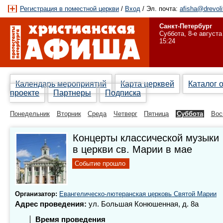
Регистрация в поместной церкви
/
Вход
/ Эл. почта:
afisha@drevoli
Санкт-Петербург
Суббота, 8-е августа
15:24
Календарь мероприятий
Карта церквей
Каталог 
проекте
Партнеры
Подписка
Понедельник
Вторник
Среда
Четверг
Пятница
Суббота
Вос
Концерты классической музыки
в церкви св. Марии в мае
Событие прошло
Организатор:
Евангелическо-лютеранская церковь Святой Марии
Адрес проведения:
ул. Большая Конюшенная, д. 8а
Время проведения