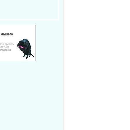
е нашего
тся проекту
ностью)
агодарны.