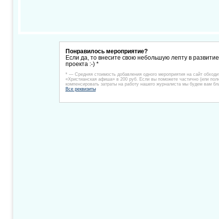
Понравилось мероприятие?
Если да, то внесите свою небольшую лепту в развити
проекта :-) *
* — Средняя стоимость добавления одного мероприятия на сайт обходи
«Христианская афиша» в 200 руб. Если вы поможете частично (или пол
компенсировать затраты на работу нашего журналиста мы будем вам бл
Все реквизиты