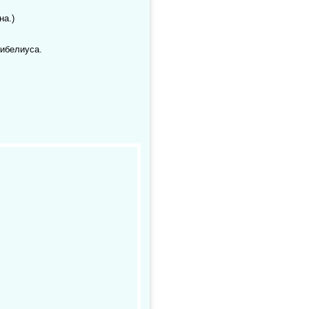
на.)
Сибелиуса.