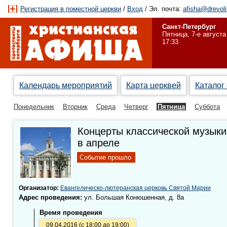
Регистрация в поместной церкви
/
Вход
/ Эл. почта:
afisha@drevoli
Санкт-Петербург
Пятница, 7-е августа
17:33
Календарь мероприятий
Карта церквей
Каталог
Понедельник
Вторник
Среда
Четверг
Пятница
Суббота
Концерты классической музыки
в апреле
Событие прошло
Организатор:
Евангелическо-лютеранская церковь Святой Марии
Адрес проведения:
ул. Большая Конюшенная, д. 8а
Время проведения
09.04.2016 (с 18:00 до 19:00)