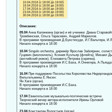
10.04.2016 (с 18:00 до 19:00)
16.04.2016 (с 18:00 до 19:00)
17.04.2016 (с 18:00 до 19:00)
23.04.2016 (с 18:00 до 19:00)
30.04.2016 (с 18:00 до 19:00)
Описание:
09.04
Анна Калинкина (орган) и её ученики: Диана Старовойт
Тромбинская, Ольга Тарасевич, Андрей Маркелов.
В программе произведения Д.Букстехуде, И.Г.Вальтера, И.Л
Начало концерта в 18.00
10.04
Singolo orchestra, дирижёр Ярослав Забояркин, соли
Гуцевич (виолончель), Ксения Куэльяр (флейта), Михаил Д
(английский рожок), Елизавета Петрова (скрипка).
В программе произведения И.С.Баха, А.Оннегера, А.Пьяццо
Начало концерта в 18.00
16.04
При поддержке Посольства Королевства Нидерландо
Вильгельмины Е.Янсен:
Ян Хаге (орган).
В программе произведения И.С.Баха.
Начало концерта в 18.00
17.04
Евангельские музыкально-поэтические встречи.
Творческий вечер автора-исполнителя Ирины Орловой
Начало концерта в 18.00
23.04
Константин Волостнов (орган).