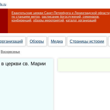
fe.ru
Евангельские церкви Санкт-Петербурга и Ленинградской области
по станциям метро
,
расписание богослужений, семинаров,
конференций
,
обзоры мероприятий
,
каталог организаций
 организаций
Обзоры
Медиа
Страницы истории
Воскресенье
 в церкви св. Марии