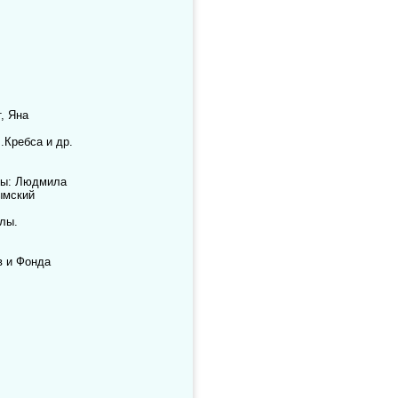
, Яна
.Кребса и др.
сты: Людмила
ымский
лы.
в и Фонда