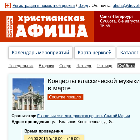
Регистрация в поместной церкви
/
Вход
/ Эл. почта:
afisha@drevoli
Санкт-Петербург
Суббота, 8-е августа
16:55
Календарь мероприятий
Карта церквей
Каталог
Понедельник
Вторник
Среда
Четверг
Пятница
Суббота
Концерты классической музыки
в марте
Событие прошло
Организатор:
Евангелическо-лютеранская церковь Святой Марии
Адрес проведения:
ул. Большая Конюшенная, д. 8а
Время проведения
05.03.2016 (с 18:00 до 19:00)