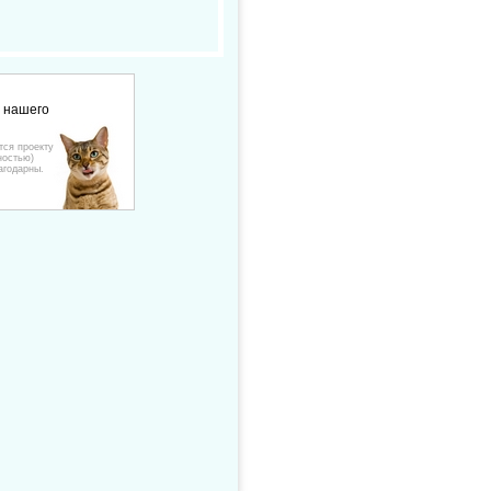
е нашего
тся проекту
ностью)
агодарны.