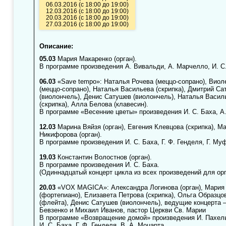
06.03.2016 (с 18:00 до 19:00)
12.03.2016 (с 18:00 до 19:00)
20.03.2016 (с 18:00 до 19:00)
27.03.2016 (с 18:00 до 19:00)
Описание:
05.03
Мария Макаренко (орган).
В программе произведения А. Вивальди, А. Марчелло, И. С.
06.03
«Save tempo»: Наталья Рочева (меццо-сопрано), Виол
(меццо-сопрано), Наталья Васильева (скрипка), Дмитрий Са
(виолончель), Денис Сатушев (виолончель), Наталья Васил
(скрипка), Алла Белова (клавесин).
В программе «Весенние цветы» произведения И. С. Баха, А.
12.03
Марина Вяйзя (орган), Евгения Клевцова (скрипка), М
Никифорова (орган).
В программе произведения И. С. Баха, Г. Ф. Генделя, Г. Му
19.03
Константин Волостнов (орган).
В программе произведения И. С. Баха.
(Одиннадцатый концерт цикла из всех произведений для орг
20.03
«VOX MAGICA»: Александра Логинова (орган), Мария
(фортепиано), Елизавета Петрова (скрипка), Ольга Образцо
(флейта), Денис Сатушев (виолончель), ведущие концерта
Бевзенко и Михаил Иванов, пастор Церкви Св. Марии
В программе «Возвращение домой» произведения И. Пахел
И. С. Баха, Г. Ф. Генделя, В. А. Моцарта.