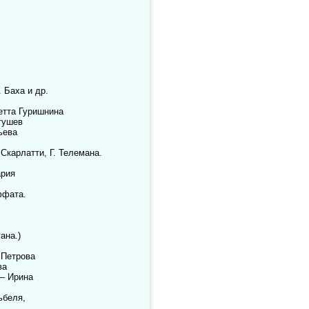
 Баха и др.
етта Гуришнина
тушев
ьева
Скарлатти, Г. Телемана.
ария
ффата.
ана.)
 Петрова
ва
 — Ирина
ьбеля,