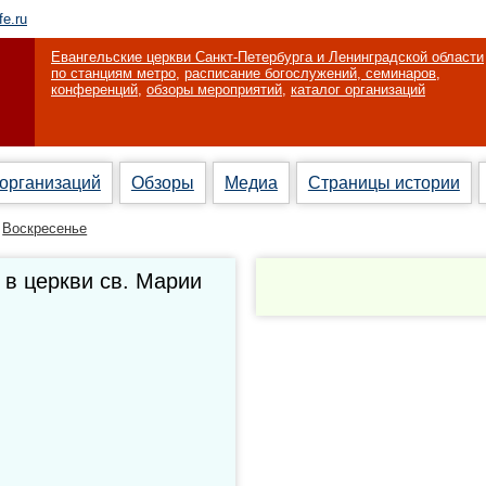
fe.ru
Евангельские церкви Санкт-Петербурга и Ленинградской области
по станциям метро
,
расписание богослужений, семинаров,
конференций
,
обзоры мероприятий
,
каталог организаций
 организаций
Обзоры
Медиа
Страницы истории
Воскресенье
 в церкви св. Марии