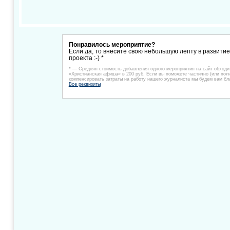
Понравилось мероприятие?
Если да, то внесите свою небольшую лепту в развити
проекта :-) *
* — Средняя стоимость добавления одного мероприятия на сайт обходи
«Христианская афиша» в 200 руб. Если вы поможете частично (или пол
компенсировать затраты на работу нашего журналиста мы будем вам бл
Все реквизиты