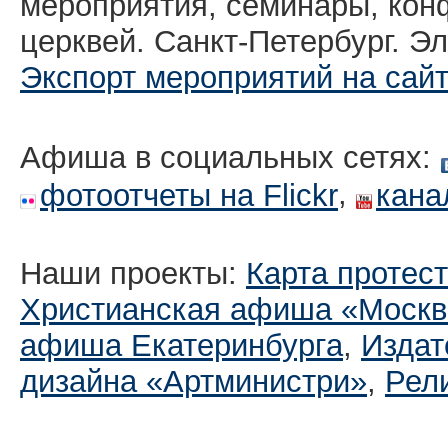
мероприятия, семинары, кон
церквей. Санкт-Петербург. Эл
Экспорт мероприятий на сай
Афиша в социальных сетях:
,
фотоотчеты на Flickr
кана
Наши проекты:
Карта протес
Христианская афиша «Москв
афиша Екатеринбургa
,
Издат
дизайна «Артминистри»
,
Рел