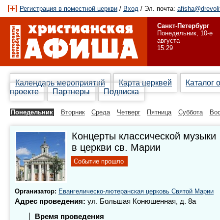
Регистрация в поместной церкви
/
Вход
/ Эл. почта:
afisha@drevoli
Санкт-Петербург
Понедельник, 10-е
августа
15:29
Календарь мероприятий
Карта церквей
Каталог 
проекте
Партнеры
Подписка
Понедельник
Вторник
Среда
Четверг
Пятница
Суббота
Вос
Концерты классической музыки
в церкви св. Марии
Событие прошло
Организатор:
Евангелическо-лютеранская церковь Святой Марии
Адрес проведения:
ул. Большая Конюшенная, д. 8а
Время проведения