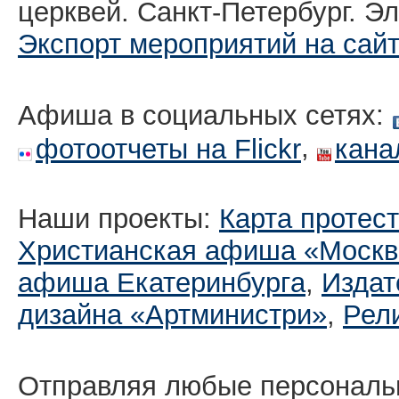
церквей. Санкт-Петербург. Эл
Экспорт мероприятий на сай
Афиша в социальных сетях:
,
фотоотчеты на Flickr
кана
Наши проекты:
Карта протес
Христианская афиша «Москв
афиша Екатеринбургa
,
Издат
дизайна «Артминистри»
,
Рел
Отправляя любые персональ