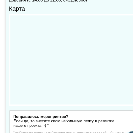
доверия (с 14:00 до 22:00, ежедневно)
Карта
Понравилось мероприятие?
Если да, то внесите свою небольшую лепту в развитие
нашего проекта :-) *
* — Средняя стоимость добавления одного мероприятия на сайт обходится