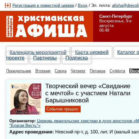
Регистрация в поместной церкви
/
Вход
/ Эл. почта:
afisha@drevoli
Санкт-Петербург
Воскресенье, 9-е
августа
06:48
Календарь мероприятий
Карта церквей
Каталог 
проекте
Партнеры
Подписка
Понедельник
Вторник
Среда
Четверг
Пятница
Суббота
Вос
Творческий вечер «Свидание
с мечтой» с участием Натали
Барышниковой
Событие прошло
Организатор:
Церковь евангельских христиан в духе апостолов «
"Благая Весть"»
Адрес проведения:
Невский пр-т, д. 100, лит. И (малый зал