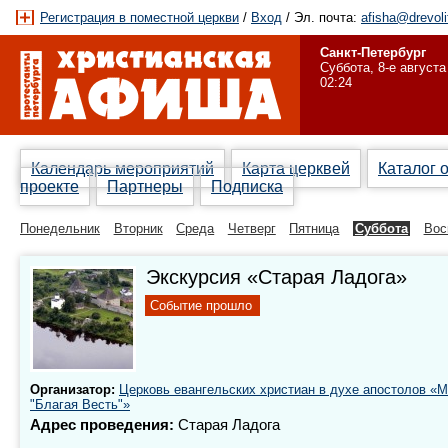
Регистрация в поместной церкви
/
Вход
/ Эл. почта:
afisha@drevoli
Санкт-Петербург
Суббота, 8-е августа
02:24
Календарь мероприятий
Карта церквей
Каталог 
проекте
Партнеры
Подписка
Понедельник
Вторник
Среда
Четверг
Пятница
Суббота
Вос
Экскурсия «Старая Ладога»
Событие прошло
Организатор:
Церковь евангельских христиан в духе апостолов «
"Благая Весть"»
Адрес проведения:
Старая Ладога