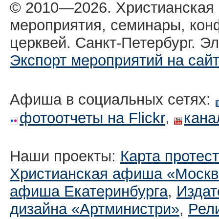
© 2010—2026. Христианская
мероприятия, семинары, кон
церквей. Санкт-Петербург. Эл
Экспорт мероприятий на сай
Афиша в социальных сетях:
,
фотоотчеты на Flickr
кана
Наши проекты:
Карта протес
Христианская афиша «Москв
афиша Екатеринбургa
,
Издат
дизайна «Артминистри»
,
Рел