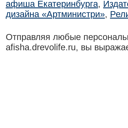
афиша Екатеринбургa
,
Издат
дизайна «Артминистри»
,
Рел
Отправляя любые персональ
afisha.drevolife.ru, вы выраж