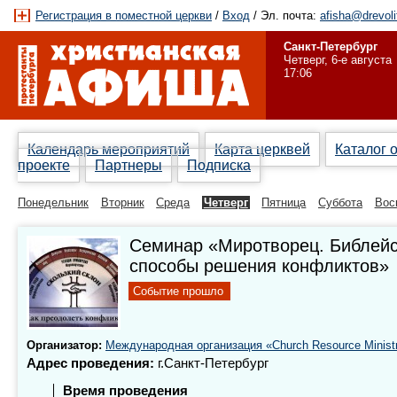
Регистрация в поместной церкви
/
Вход
/ Эл. почта:
afisha@drevoli
Санкт-Петербург
Четверг, 6-е августа
17:06
Календарь мероприятий
Карта церквей
Каталог 
проекте
Партнеры
Подписка
Понедельник
Вторник
Среда
Четверг
Пятница
Суббота
Вос
Семинар «Миротворец. Библей
способы решения конфликтов»
Событие прошло
Организатор:
Международная организация «Church Resource Ministr
Адрес проведения:
г.Санкт-Петербург
Время проведения