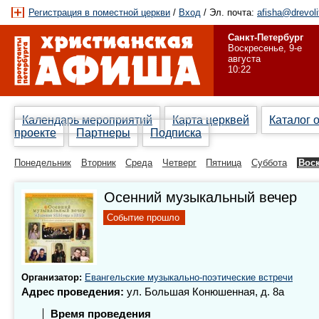
Регистрация в поместной церкви
/
Вход
/ Эл. почта:
afisha@drevoli
Санкт-Петербург
Воскресенье, 9-е
августа
10:22
Календарь мероприятий
Карта церквей
Каталог 
проекте
Партнеры
Подписка
Понедельник
Вторник
Среда
Четверг
Пятница
Суббота
Вос
Осенний музыкальный вечер
Событие прошло
Организатор:
Евангельские музыкально-поэтические встречи
Адрес проведения:
ул. Большая Конюшенная, д. 8а
Время проведения