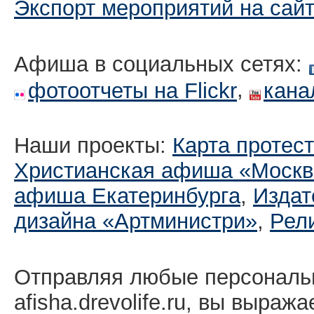
Экспорт мероприятий на сай
Афиша в социальных сетях:
,
фотоотчеты на Flickr
кана
Наши проекты:
Карта протес
Христианская афиша «Москв
афиша Екатеринбургa
,
Издат
дизайна «Артминистри»
,
Рел
Отправляя любые персональ
afisha.drevolife.ru, вы выраж