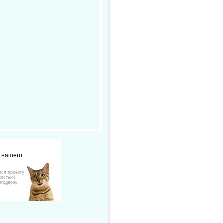
е нашего
тся проекту
ностью)
агодарны.