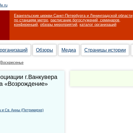
fe.ru
Евангельские церкви Санкт-Петербурга и Ленинградской области
по станциям метро
,
расписание богослужений, семинаров,
конференций
,
обзоры мероприятий
,
каталог организаций
 организаций
Обзоры
Медиа
Страницы истории
Воскресенье
оциации г.Ванкувера
ра «Возрождение»
 и Св. Анны (Петрикирхе)