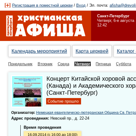
Регистрация в поместной церкви
/
Вход
/ Эл. почта:
afisha@drevoli
Санкт-Петербург
Четверг, 6-е августа
12:42
Календарь мероприятий
Карта церквей
Каталог
Понедельник
Вторник
Среда
Четверг
Пятница
Суббота
Концерт Китайской хоровой асс
(Канада) и Академического хо
(Санкт-Петербург)
Событие прошло
Организатор:
Немецкая евангелическо-лютеранская Община Св. Петра
Адрес проведения:
Невский пр., д. 22-24
Время проведения
16.09.2014 (с 16:00 до 18:00)