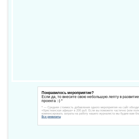
Понравилось мероприятие?
Если да, то внесите свою небольшую лепту в развити
проекта :-) *
* — Средняя стоимость добавления одного мероприятия на сайт обходи
«Христианская афиша» в 200 руб. Если вы поможете частично (или пол
компенсировать затраты на работу нашего журналиста мы будем вам бл
Все реквизиты