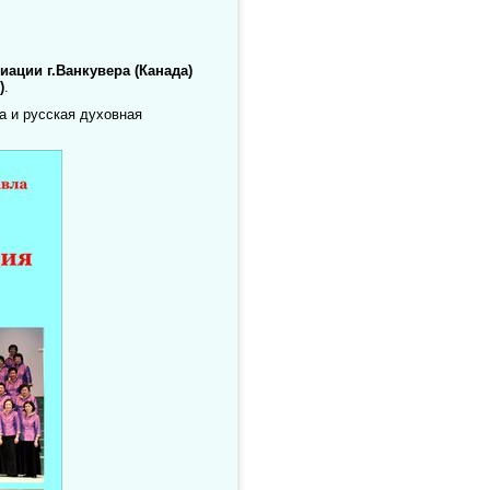
иации г.Ванкувера (Канада)
)
.
а и русская духовная