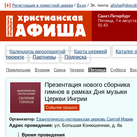
Регистрация в поместной церкви
/
Вход
/ Эл. почта:
afisha@drevoli
Санкт-Петербург
Пятница, 7-е августа
01:43
Календарь мероприятий
Карта церквей
Каталог 
проекте
Партнеры
Подписка
Понедельник
Вторник
Среда
Четверг
Пятница
Суббота
Вос
Презентация нового сборника
гимнов в рамках Дня музыки
Церкви Ингрии
Событие прошло
Организатор:
Евангелическо-лютеранская церковь Святой Марии
Адрес проведения:
ул. Большая Конюшенная, д. 8а
Время проведения