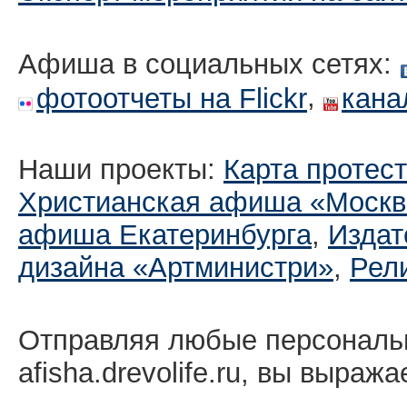
Афиша в социальных сетях:
,
фотоотчеты на Flickr
кана
Наши проекты:
Карта протес
Христианская афиша «Москв
афиша Екатеринбургa
,
Издат
дизайна «Артминистри»
,
Рел
Отправляя любые персональ
afisha.drevolife.ru, вы выраж