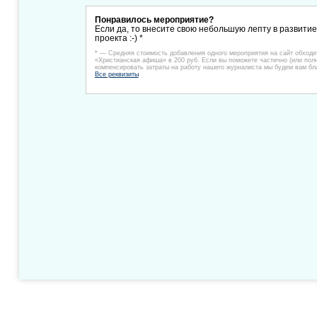
Понравилось мероприятие?
Если да, то внесите свою небольшую лепту в развити
проекта :-) *
* — Средняя стоимость добавления одного мероприятия на сайт обходи
«Христианская афиша» в 200 руб. Если вы поможете частично (или пол
компенсировать затраты на работу нашего журналиста мы будем вам бл
Все реквизиты