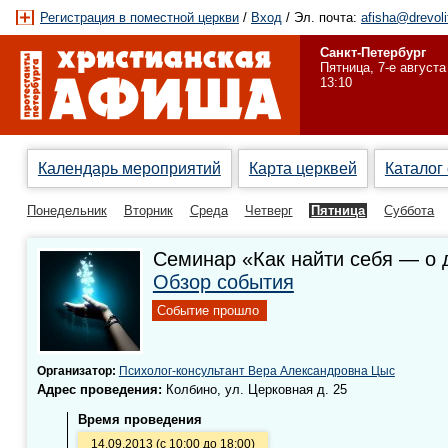
Регистрация в поместной церкви
/
Вход
/ Эл. почта:
afisha@drevoli
Санкт-Петербург
Пятница, 7-е августа
13:10
Календарь мероприятий
Карта церквей
Каталог
Понедельник
Вторник
Среда
Четверг
Пятница
Суббота
Семинар «Как найти себя — о д
Обзор события
Событие прошло
Организатор:
Психолог-консультант Вера Александровна Цыс
Адрес проведения:
Колбино, ул. Церковная д. 25
Время проведения
14.09.2013 (с 10:00 до 18:00)