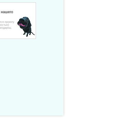
е нашего
тся проекту
ностью)
агодарны.