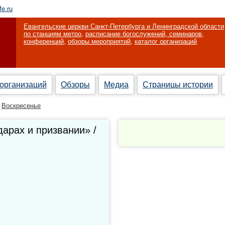
fe.ru
Евангельские церкви Санкт-Петербурга и Ленинградской области
по станциям метро
,
расписание богослужений, семинаров,
конференций
,
обзоры мероприятий
,
каталог организаций
 организаций
Обзоры
Медиа
Страницы истории
Воскресенье
арах и призвании» /