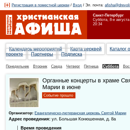
Регистрация в поместной церкви
/
Вход
/ Эл. почта:
afisha@drevoli
Санкт-Петербург
Суббота, 8-е августа
20:34
Календарь мероприятий
Карта церквей
Каталог 
проекте
Партнеры
Подписка
Понедельник
Вторник
Среда
Четверг
Пятница
Суббота
Вос
Органные концерты в храме Св
Марии в июне
Событие прошло
Организатор:
Евангелическо-лютеранская церковь Святой Марии
Адрес проведения:
ул. Большая Конюшенная, д. 8а
Время проведения