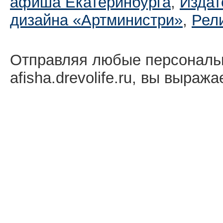
афиша Екатеринбургa
,
Издат
дизайна «Артминистри»
,
Рел
Отправляя любые персональ
afisha.drevolife.ru, вы выраж