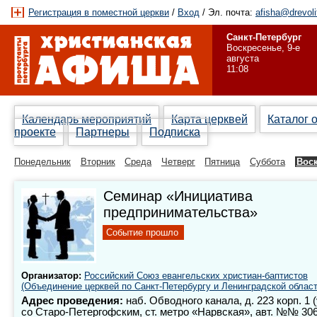
Регистрация в поместной церкви
/
Вход
/ Эл. почта:
afisha@drevoli
Санкт-Петербург
Воскресенье, 9-е
августа
11:08
Календарь мероприятий
Карта церквей
Каталог 
проекте
Партнеры
Подписка
Понедельник
Вторник
Среда
Четверг
Пятница
Суббота
Вос
Семинар «Инициатива
предпринимательства»
Событие прошло
Организатор:
Российский Союз евангельских христиан-баптистов
(Объединение церквей по Санкт-Петербургу и Ленинградской област
Адрес проведения:
наб. Обводного канала, д. 223 корп. 1 
со Старо-Петергофским, ст. метро «Нарвская», авт. №№ 306