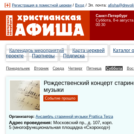
Регистрация в поместной церкви
/
Вход
/ Эл. почта:
afisha@drevoli
Санкт-Петербург
Суббота, 8-е августа
00:30
Календарь мероприятий
Карта церквей
Каталог 
проекте
Партнеры
Подписка
Понедельник
Вторник
Среда
Четверг
Пятница
Суббота
Вос
Рождественский концерт старин
музыки
Событие прошло
Организатор:
Ансамбль старинной музыки Prattica Terza
Адрес проведения:
Московский пр., д. 107, корп.
5 (многофункциональная площадка «Скороход»)