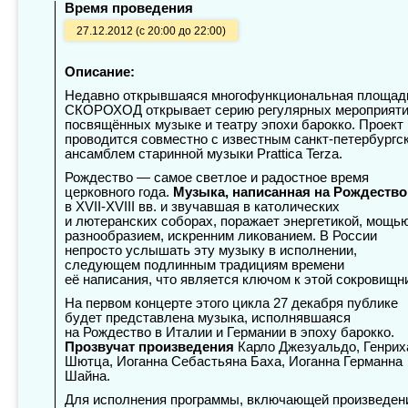
Время проведения
27.12.2012 (с 20:00 до 22:00)
Описание:
Недавно открывшаяся многофункциональная площад
СКОРОХОД открывает серию регулярных мероприяти
посвящённых музыке и театру эпохи барокко. Проект
проводится совместно с известным санкт-петербургс
ансамблем старинной музыки Prattica Terza.
Рождество — самое светлое и радостное время
церковного года.
Музыка, написанная на Рождество
в
XVII-XVIII вв.
и звучавшая в католических
и лютеранских соборах, поражает энергетикой, мощью
разнообразием, искренним ликованием. В России
непросто услышать эту музыку в исполнении,
следующем подлинным традициям времени
её написания, что является ключом к этой сокровищн
На первом концерте этого цикла 27 декабря публике
будет представлена музыка, исполнявшаяся
на Рождество в Италии и Германии в эпоху барокко.
Прозвучат произведения
Карло Джезуальдо, Генрих
Шютца, Иоганна Себастьяна Баха, Иоганна Германна
Шайна.
Для исполнения программы, включающей произведен