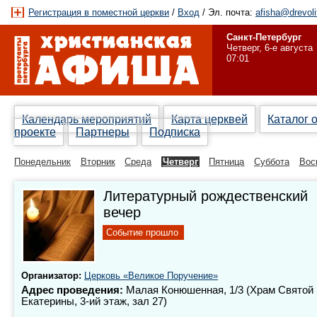
Регистрация в поместной церкви
/
Вход
/ Эл. почта:
afisha@drevoli
Санкт-Петербург
Четверг, 6-е августа
07:01
Календарь мероприятий
Карта церквей
Каталог 
проекте
Партнеры
Подписка
Понедельник
Вторник
Среда
Четверг
Пятница
Суббота
Вос
Литературный рождественский
вечер
Событие прошло
Организатор:
Церковь «Великое Поручение»
Адрес проведения:
Малая Конюшенная, 1/3 (Храм Святой
Екатерины,
3-ий
этаж, зал 27)