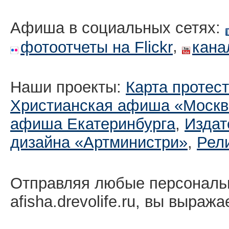
Афиша в социальных сетях:
,
фотоотчеты на Flickr
кана
Наши проекты:
Карта протес
Христианская афиша «Москв
афиша Екатеринбургa
,
Издат
дизайна «Артминистри»
,
Рел
Отправляя любые персональ
afisha.drevolife.ru, вы выраж