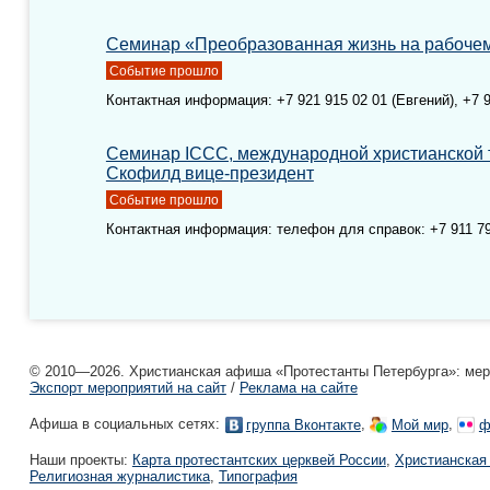
Семинар «Преобразованная жизнь на рабоче
Событие прошло
Контактная информация: +7 921 915 02 01 (Евгений), +7 91
Семинар ICCC, международной христианской т
Скофилд вице-президент
Событие прошло
Контактная информация: телефон для справок: +7 911 79
© 2010—2026. Христианская афиша «Протестанты Петербурга»: мероп
Экспорт мероприятий на сайт
/
Реклама на сайте
Афиша в социальных сетях:
,
,
группа Вконтакте
Мой мир
ф
Наши проекты:
Карта протестантских церквей России
,
Христианская
Религиозная журналистика
,
Типография