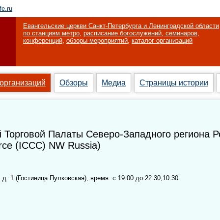
fe.ru
Евангельские церкви Санкт-Петербурга и Ленинградской области
по станциям метро
,
расписание богослужений, семинаров,
конференций
,
обзоры мероприятий
,
каталог организаций
 организаций
Обзоры
Медиа
Страницы истории
 Торговой Палаты Северо-Западного региона Р
erce (ICCC) NW Russia)
д. 1 (Гостиница Пулковская), время: с 19:00 до 22:30,10:30