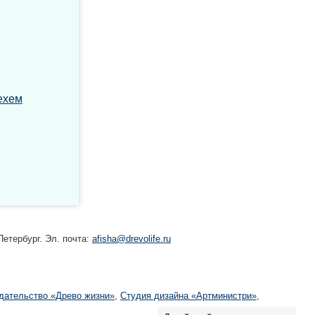
ехем
етербург. Эл. почта:
afisha@drevolife.ru
дательство «Древо жизни»
,
Студия дизайна «Артминистри»
,