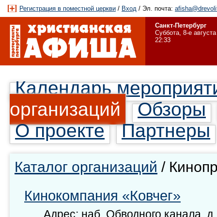
Регистрация в поместной церкви
/
Вход
/ Эл. почта:
afisha@drevoli
Санкт-Петербург
Суббота, 8-е августа
22:33
Календарь мероприят
организаций
Обзоры
О проекте
Партнеры
Каталог организаций
/ Киноп
Кинокомпания «Ковчег»
Адрес:
наб. Обводного канала, д.