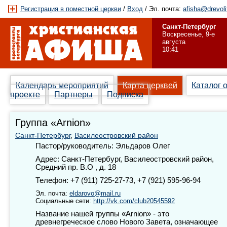
Регистрация в поместной церкви
/
Вход
/ Эл. почта:
afisha@drevoli
Санкт-Петербург
Воскресенье, 9-е
августа
10:41
Календарь мероприятий
Карта церквей
Каталог 
проекте
Партнеры
Подписка
Группа «Arnion»
Санкт-Петербург
,
Василеостровский район
Пастор/руководитель: Эльдаров Олег
Адрес: Санкт-Петербург, Василеостровский район,
Средний пр. В.О , д. 18
Телефон: +7 (911) 725-27-73, +7 (921) 595-96-94
Эл. почта:
eldarovo@mail.ru
Социальные сети:
http://vk.com/club20545592
Название нашей группы «Arnion» - это
древнегреческое слово Нового Завета, означающее