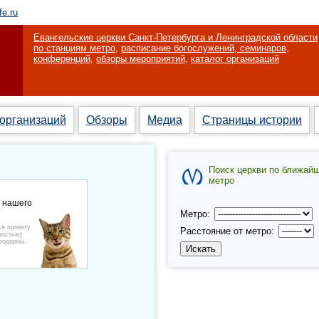
fe.ru
Евангельские церкви Санкт-Петербурга и Ленинградской области
по станциям метро
,
расписание богослужений, семинаров,
конференций
,
обзоры мероприятий
,
каталог организаций
 организаций
Обзоры
Медиа
Страницы истории
Поиск церкви по ближай
метро
е нашего
Метро:
ся проекту
Расстояние от метро:
ностью)
годарны.