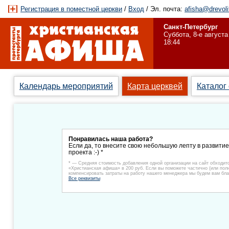
Регистрация в поместной церкви
/
Вход
/ Эл. почта:
afisha@drevoli
Санкт-Петербург
Суббота, 8-е августа
18:44
Календарь мероприятий
Карта церквей
Каталог
Понравилась наша работа?
Если да, то внесите свою небольшую лепту в развити
проекта :-) *
* — Средняя стоимость добавления одной организации на сайт обходит
«Христианская афиша» в 200 руб. Если вы поможете частично (или пол
компенсировать затраты на работу нашего менеджера мы будем вам бла
Все реквизиты