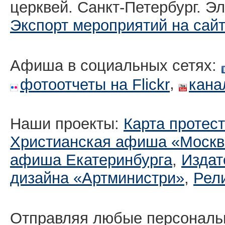
церквей. Санкт-Петербург. Эл
Экспорт мероприятий на сай
Афиша в социальных сетях:
,
фотоотчеты на Flickr
кана
Наши проекты:
Карта протес
Христианская афиша «Москв
афиша Екатеринбургa
,
Издат
дизайна «Артминистри»
,
Рел
Отправляя любые персональ