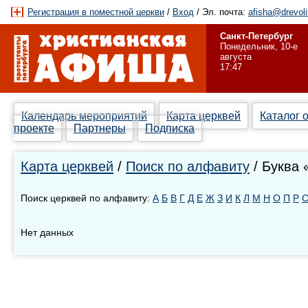
Регистрация в поместной церкви
/
Вход
/ Эл. почта:
afisha@drevoli
Санкт-Петербург
Понедельник, 10-е
августа
17:47
Календарь мероприятий
Карта церквей
Каталог 
проекте
Партнеры
Подписка
Карта церквей
/
Поиск по алфавиту
/ Буква 
Поиск церквей по алфавиту:
А
Б
В
Г
Д
Е
Ж
З
И
К
Л
М
Н
О
П
Р
Нет данных