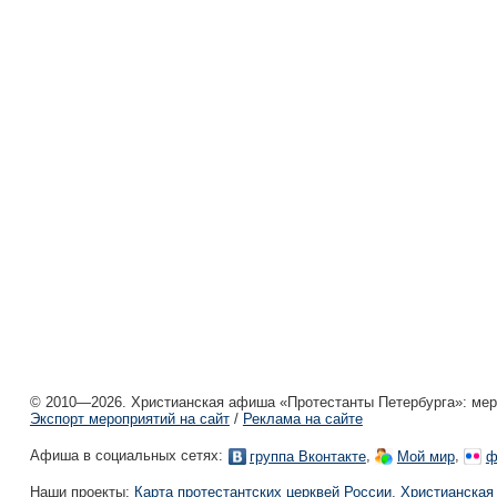
© 2010—2026. Христианская афиша «Протестанты Петербурга»: мероп
Экспорт мероприятий на сайт
/
Реклама на сайте
Афиша в социальных сетях:
,
,
группа Вконтакте
Мой мир
ф
Наши проекты:
Карта протестантских церквей России
,
Христианская