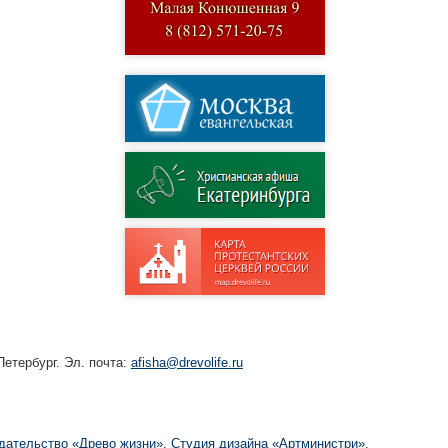
етербург. Эл. почта:
afisha@drevolife.ru
дательство «Древо жизни»
,
Студия дизайна «Артминистри»
,