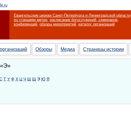
fe.ru
Евангельские церкви Санкт-Петербурга и Ленинградской области
по станциям метро
,
расписание богослужений, семинаров,
конференций
,
обзоры мероприятий
,
каталог организаций
 организаций
Обзоры
Медиа
Страницы истории
 «Э»
С
Т
У
Ф
Х
Ц
Ч
Ш
Щ
Э
Ю
Я