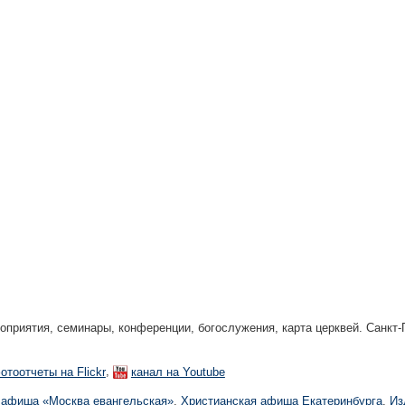
риятия, семинары, конференции, богослужения, карта церквей. Санкт-П
,
отоотчеты на Flickr
канал на Youtube
 афиша «Москва евангельская»
,
Христианская афиша Екатеринбургa
,
Из