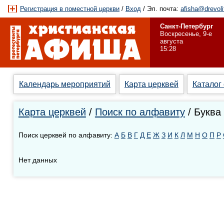
Регистрация в поместной церкви
/
Вход
/ Эл. почта:
afisha@drevoli
Санкт-Петербург
Воскресенье, 9-е
августа
15:28
Календарь мероприятий
Карта церквей
Каталог
Карта церквей
/
Поиск по алфавиту
/ Буква
Поиск церквей по алфавиту:
А
Б
В
Г
Д
Е
Ж
З
И
К
Л
М
Н
О
П
Р
Нет данных