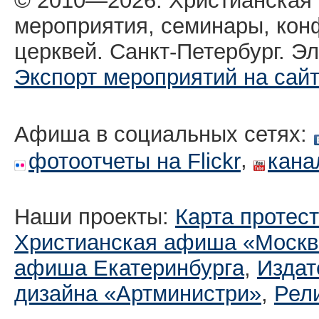
© 2010—2026. Христианская
мероприятия, семинары, кон
церквей. Санкт-Петербург. Эл
Экспорт мероприятий на сай
Афиша в социальных сетях:
,
фотоотчеты на Flickr
кана
Наши проекты:
Карта протес
Христианская афиша «Москв
афиша Екатеринбургa
,
Издат
дизайна «Артминистри»
,
Рел