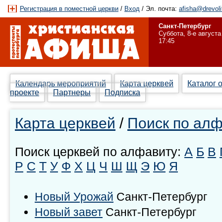
Регистрация в поместной церкви
/
Вход
/ Эл. почта:
afisha@drevoli
Санкт-Петербург
Суббота, 8-е августа
17:45
Календарь мероприятий
Карта церквей
Каталог 
проекте
Партнеры
Подписка
Карта церквей
/
Поиск по ал
Поиск церквей по алфавиту:
А
Б
В
Р
С
Т
У
Ф
Х
Ц
Ч
Ш
Щ
Э
Ю
Я
Новый Урожай
Санкт-Петербург
Новый завет
Санкт-Петербург