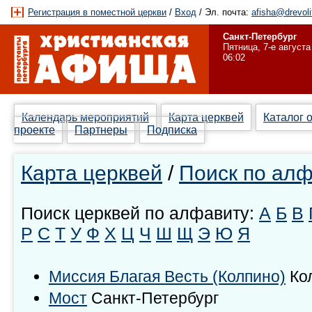
Регистрация в поместной церкви
/
Вход
/ Эл. почта:
afisha@drevoli
Санкт-Петербург
Пятница, 7-е августа
06:02
Календарь мероприятий
Карта церквей
Каталог 
проекте
Партнеры
Подписка
Карта церквей
/
Поиск по ал
Поиск церквей по алфавиту:
А
Б
В
Р
С
Т
У
Ф
Х
Ц
Ч
Ш
Щ
Э
Ю
Я
Миссия Благая Весть (Колпино)
Ко
Мост
Санкт-Петербург