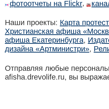
,
фотоотчеты на Flickr
кана
Наши проекты:
Карта протес
Христианская афиша «Москв
афиша Екатеринбургa
,
Издат
дизайна «Артминистри»
,
Рел
Отправляя любые персональ
afisha.drevolife.ru, вы выраж