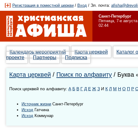
Регистрация в поместной церкви
/
Вход
/ Эл. почта:
afisha@drevoli
Санкт-Петербург
Пятница, 7-е августа
02:44
Календарь мероприятий
Карта церквей
Каталог 
проекте
Партнеры
Подписка
Карта церквей
/
Поиск по алфавиту
/ Буква 
Поиск церквей по алфавиту:
А
Б
В
Г
Д
Е
Ж
З
И
К
Л
М
Н
О
П
Р
Источник жизни
Санкт-Петербург
Исход
Гатчина
Исход
Коммунар