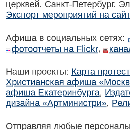
церквей. Санкт-Петербург. Эл
Экспорт мероприятий на сай
Афиша в социальных сетях:
,
фотоотчеты на Flickr
кана
Наши проекты:
Карта протес
Христианская афиша «Москв
афиша Екатеринбургa
,
Издат
дизайна «Артминистри»
,
Рел
Отправляя любые персональ