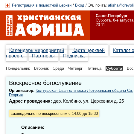
Регистрация в поместной церкви
/
Вход
/ Эл. почта:
afisha@drevoli
Санкт-Петербург
Суббота, 8-е августа
20:11
Календарь мероприятий
Карта церквей
Каталог 
проекте
Партнеры
Подписка
Понедельник
Вторник
Среда
Четверг
Пятница
Суббота
Вос
Воскресное богослужение
Организатор:
Колтушская Евангелическо-Лютеранская община Св.
Георгия
Адрес проведения:
дер. Колбино, ул. Церковная д. 25
Еженедельно по воскресеньям с 14:00 до 15:30
Описание: