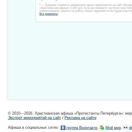
* — Средняя стоимость добавления одного мероприятия на сайт обходи
«Христианская афиша» в 200 руб. Если вы поможете частично (или пол
компенсировать затраты на работу нашего журналиста мы будем вам бл
Все реквизиты
© 2010—2026. Христианская афиша «Протестанты Петербурга»: мероп
Экспорт мероприятий на сайт
/
Реклама на сайте
Афиша в социальных сетях:
,
,
группа Вконтакте
Мой мир
ф