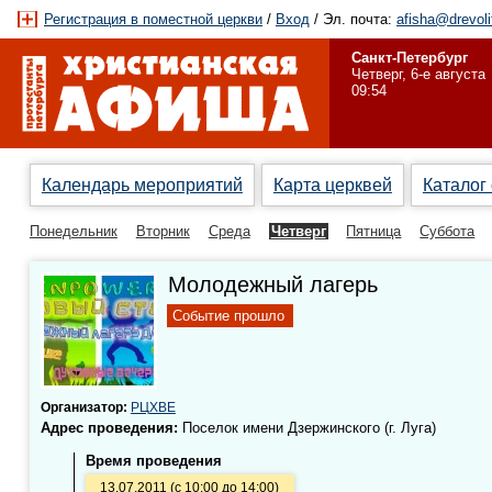
Регистрация в поместной церкви
/
Вход
/ Эл. почта:
afisha@drevoli
Санкт-Петербург
Четверг, 6-е августа
09:54
Календарь мероприятий
Карта церквей
Каталог
Понедельник
Вторник
Среда
Четверг
Пятница
Суббота
Молодежный лагерь
Событие прошло
Организатор:
РЦХВЕ
Адрес проведения:
Поселок имени Дзержинского (г. Луга)
Время проведения
13.07.2011 (с 10:00 до 14:00)