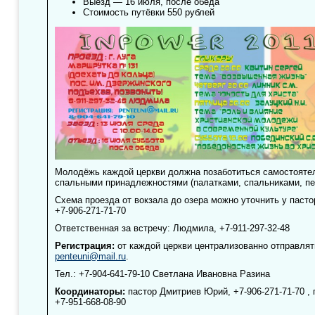
Выезд — 16 июля, после обеда
Стоимость путёвки 550 рублей
Молодёжь каждой церкви должна позаботиться самостоятел
спальными принадлежностями (палатками, спальниками, пе
Схема проезда от вокзала до озера можно уточнить у пасто
+7-906-271-71-70
Ответственная за встречу: Людмила,
+7-911-297-32-48
Регистрация:
от каждой церкви централизованно отправлять
penteuni@mail.ru
.
Тел.:
+7-904-641-79-10
Светлана Ивановна Разина
Координаторы:
пастор Дмитриев Юрий,
+7-906-271-71-70 ,
п
+7-951-668-08-90