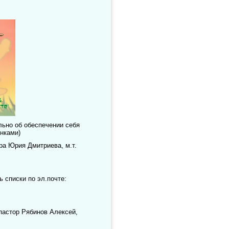
ьно об обеспечении себя
нками)
ра Юрия Дмитриева, м.т.
 списки по эл.почте:
астор Рябинов Алексей,