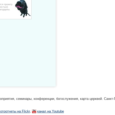
тся проекту
ностью)
агодарны.
риятия, семинары, конференции, богослужения, карта церквей. Санкт-П
,
отоотчеты на Flickr
канал на Youtube