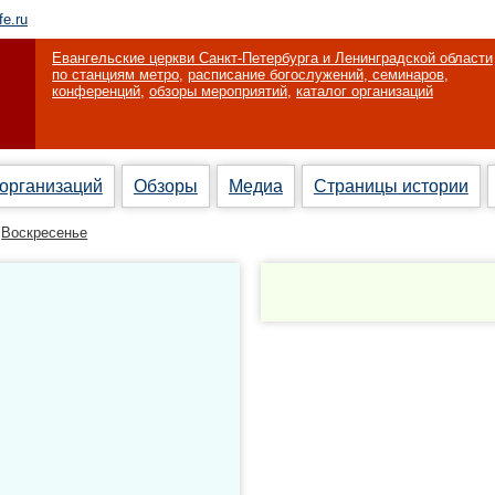
fe.ru
Евангельские церкви Санкт-Петербурга и Ленинградской области
по станциям метро
,
расписание богослужений, семинаров,
конференций
,
обзоры мероприятий
,
каталог организаций
 организаций
Обзоры
Медиа
Страницы истории
Воскресенье