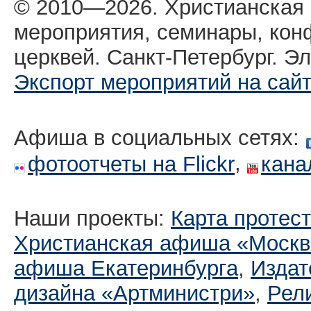
© 2010—2026. Христианская
мероприятия, семинары, кон
церквей. Санкт-Петербург. Эл
Экспорт мероприятий на сай
Афиша в социальных сетях:
,
фотоотчеты на Flickr
кана
Наши проекты:
Карта протес
Христианская афиша «Москв
афиша Екатеринбургa
,
Издат
дизайна «Артминистри»
,
Рел