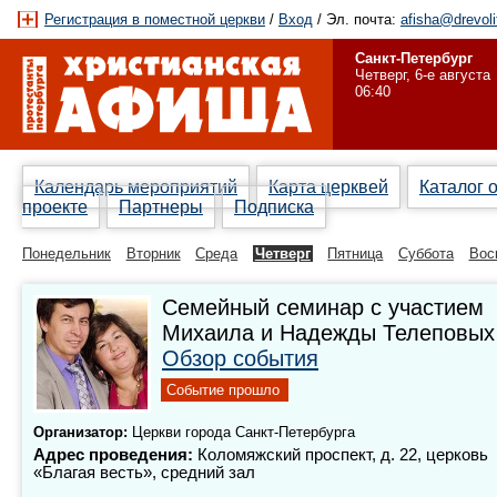
Регистрация в поместной церкви
/
Вход
/ Эл. почта:
afisha@drevoli
Санкт-Петербург
Четверг, 6-е августа
06:40
Календарь мероприятий
Карта церквей
Каталог 
проекте
Партнеры
Подписка
Понедельник
Вторник
Среда
Четверг
Пятница
Суббота
Вос
Семейный семинар с участием
Михаила и Надежды Телеповых 
Обзор события
Событие прошло
Организатор:
Церкви города Санкт-Петербурга
Адрес проведения:
Коломяжский проспект, д. 22, церковь
«Благая весть», средний зал