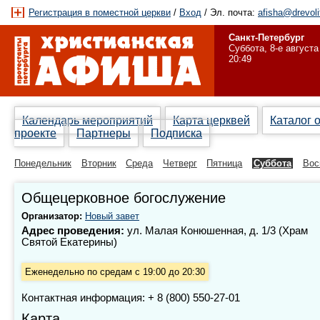
Регистрация в поместной церкви
/
Вход
/ Эл. почта:
afisha@drevoli
Санкт-Петербург
Суббота, 8-е августа
20:49
Календарь мероприятий
Карта церквей
Каталог 
проекте
Партнеры
Подписка
Понедельник
Вторник
Среда
Четверг
Пятница
Суббота
Вос
Общецерковное богослужение
Организатор:
Новый завет
Адрес проведения:
ул. Малая Конюшенная, д. 1/3 (Храм
Святой Екатерины)
Еженедельно по средам с 19:00 до 20:30
Контактная информация: + 8 (800) 550-27-01
Карта