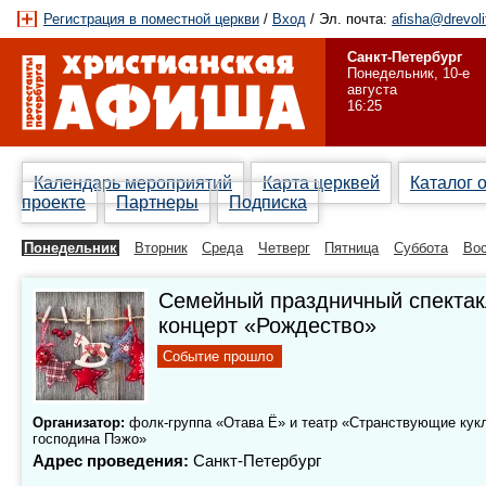
Регистрация в поместной церкви
/
Вход
/ Эл. почта:
afisha@drevoli
Санкт-Петербург
Понедельник, 10-е
августа
16:25
Календарь мероприятий
Карта церквей
Каталог 
проекте
Партнеры
Подписка
Понедельник
Вторник
Среда
Четверг
Пятница
Суббота
Вос
Семейный праздничный спектак
концерт «Рождество»
Событие прошло
Организатор:
фолк-группа «Отава Ё» и театр «Странствующие кук
господина Пэжо»
Адрес проведения:
Санкт-Петербург