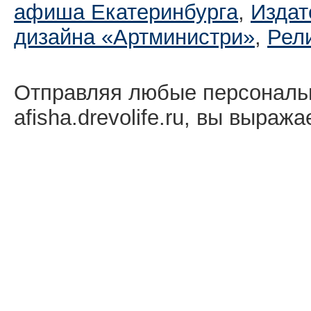
афиша Екатеринбургa
,
Издат
дизайна «Артминистри»
,
Рел
Отправляя любые персональ
afisha.drevolife.ru, вы выраж