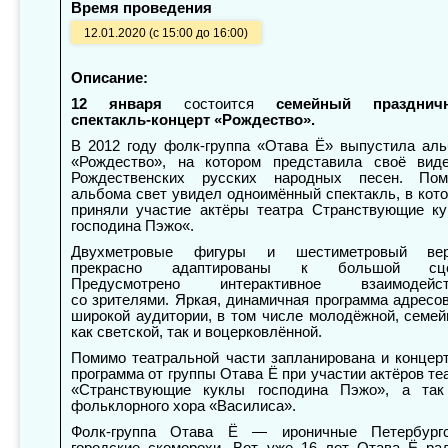
Время проведения
12.01.2020 (с 15:00 до 16:00)
Описание:
12 января
состоится
семейный празднич
спектакль-концерт «Рождество».
В 2012 году фолк-группа «Отава Ё» выпустила ал
«Рождество», на котором представила своё вид
Рождественских русских народных песен. Пом
альбома свет увидел одноимённый спектакль, в кот
приняли участие актёры театра Странствующие к
господина Пэжо«.
Двухметровые фигуры и шестиметровый вер
прекрасно адаптированы к большой сце
Предусмотрено интерактивное взаимодейст
со зрителями. Яркая, динамичная программа адресо
широкой аудитории, в том числе молодёжной, семей
как светской, так и воцерковлённой.
Помимо театральной части запланирована и концер
программа от группы Отава Ё при участии актёров те
«Странствующие куклы господина Пэжо», а та
фольклорного хора «Василиса».
Фолк-группа Отава Ё — ироничные Петербургс