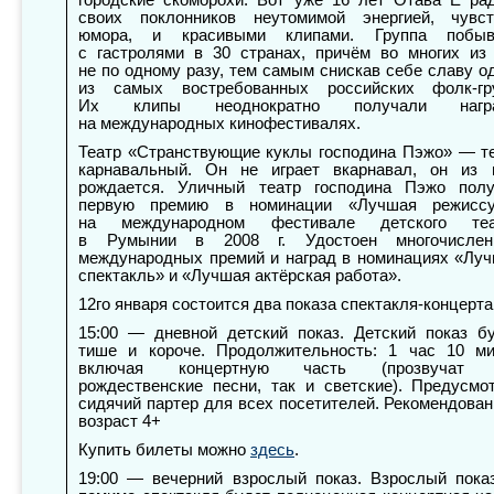
городские скоморохи. Вот уже 16 лет Отава Ё ра
своих поклонников неутомимой энергией, чувс
юмора, и красивыми клипами. Группа побыв
с гастролями в 30 странах, причём во многих из
не по одному разу, тем самым снискав себе славу о
из самых востребованных российских фолк-гр
Их клипы неоднократно получали нагр
на международных кинофестивалях.
Театр «Странствующие куклы господина Пэжо» — т
карнавальный. Он не играет вкарнавал, он из 
рождается. Уличный театр господина Пэжо пол
первую премию в номинации «Лучшая режиссу
на международном фестивале детского теа
в Румынии в 2008 г. Удостоен многочислен
международных премий и наград в номинациях «Лу
спектакль» и «Лучшая актёрская работа».
12го января состоится два показа спектакля-концерта
15:00 — дневной детский показ. Детский показ б
тише и короче. Продолжительность: 1 час 10 ми
включая концертную часть (прозвучат 
рождественские песни, так и светские). Предусмо
сидячий партер для всех посетителей. Рекомендова
возраст 4+
Купить билеты можно
здесь
.
19:00 — вечерний взрослый показ. Взрослый пок