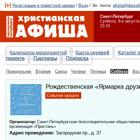
Регистрация в поместной церкви
/
Вход
/ Эл. почта:
afisha@drevoli
Санкт-Петербург
Суббота, 8-е августа
23:15
Календарь мероприятий
Карта церквей
Каталог 
проекте
Партнеры
Подписка
Понедельник
Вторник
Среда
Четверг
Пятница
Суббота
Вос
Рождественская «Ярмарка друз
Событие прошло
Организатор:
Санкт-Петербургская благотворительная общественн
организация «Пристань»
Адрес проведения:
Загородном пр., д. 37