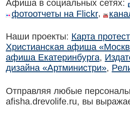
Афиша в социальных сетях:
,
фотоотчеты на Flickr
кана
Наши проекты:
Карта протес
Христианская афиша «Москв
афиша Екатеринбургa
,
Издат
дизайна «Артминистри»
,
Рел
Отправляя любые персональ
afisha.drevolife.ru, вы выраж