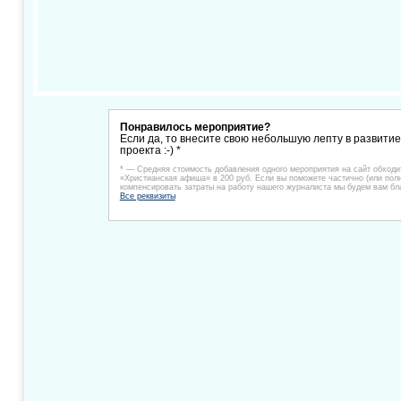
Понравилось мероприятие?
Если да, то внесите свою небольшую лепту в развити
проекта :-) *
* — Средняя стоимость добавления одного мероприятия на сайт обходи
«Христианская афиша» в 200 руб. Если вы поможете частично (или пол
компенсировать затраты на работу нашего журналиста мы будем вам бл
Все реквизиты