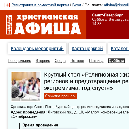
Регистрация в поместной церкви
/
Вход
/ Эл. почта:
afisha@drevoli
Санкт-Петербург
Суббота, 8-е августа
14:38
Календарь мероприятий
Карта церквей
Каталог
Понедельник
Вторник
Среда
Четверг
Пятница
Суббота
Круглый стол «Религиозная жи
регионов и предотвращение ре
экстремизма: год спустя»
Событие прошло
Организатор:
Санкт-Петербургский центр религиоведчиских исследов
Адрес проведения:
Лиговский пр., д. 10, «Малом конференц-зале
«Октябрьская»
Время проведения