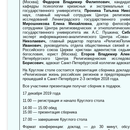
(Москва);
Федоров Владимир Филиппович
, кандида
кафедры психологии кризисных и экстремальных сит
государственного университета;
Пронина Татьяна Ник
наук, главный научный сотрудник Центра религиове
исследований Ленинградского государственного уни
Мирошникова Елена Михайловна
, доктор философ
сотрудники Центра религиоведческих и этнополитически
государственного университета им. А.С. Пушкина;
Сиб
эксперт информационно-аналитического Центра «Сова
Николаевич,
главный редактор портала «РелигиоПоли
Иванович
, руководитель отдела общественных связей и
Российского союза Церкви христиан адвентистов седьмо
богословия, юрист (Москва);
Егоров Владимир Алек
Петербургского Центра Религиоведческих исследо
Борисович
, адвокат Санкт-Петербургской коллегии адвокат
На Круглом столе состоится презентация сборника докла
«Религиозная жизнь российских регионов и предотвращен
прошедшей в Санкт-Петербурге 2-3 октября 2018 года.
Все участники презентации получат сборник в подарок.
17 декабря 2019 года
11.00 — регистрация и начало Круглого стола
14.00 — 15.00 обед
15.00 — презентация сборника
17.00 — завершение Круглого стола
Формат конференции: доклад — до 30 минут, обсу