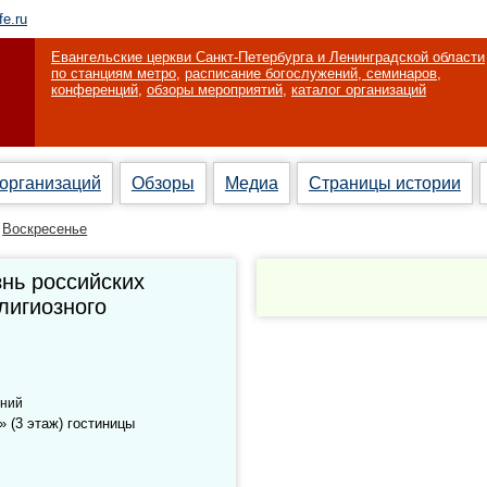
fe.ru
Евангельские церкви Санкт-Петербурга и Ленинградской области
по станциям метро
,
расписание богослужений, семинаров,
конференций
,
обзоры мероприятий
,
каталог организаций
 организаций
Обзоры
Медиа
Страницы истории
Воскресенье
знь российских
лигиозного
аний
» (3 этаж) гостиницы