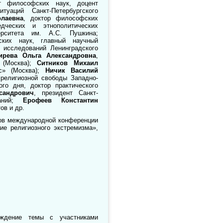
т философских наук, доцент
уаций Санкт-Петербургского
олаевна
, доктор философских
дческих и этнополитических
верситета им. А.С. Пушкина;
ских наук, главный научный
х исследований Ленинградского
ирева Ольга Александровна
,
» (Москва);
Ситников Михаил
с» (Москва);
Ничик Василий
 религиозной свободы Западно-
го дня, доктор практического
сандрович
, президент Санкт-
ваний;
Ерофеев Константин
ов и др.
дов международной конференции
ие религиозного экстремизма»,
ждение темы с участниками