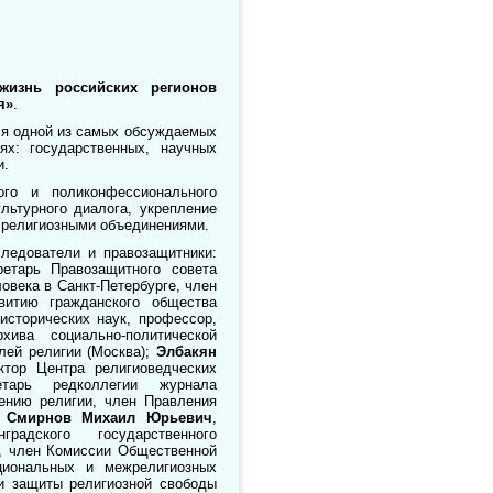
жизнь российских регионов
я»
.
ся одной из самых обсуждаемых
ях: государственных, научных
и.
ого и поликонфессионального
льтурного диалога, укрепление
 религиозными объединениями.
следователи и правозащитники:
етарь Правозащитного совета
овека в Санкт-Петербурге, член
витию гражданского общества
 исторических наук, профессор,
хива социально-политической
лей религии (Москва);
Элбакян
ктор Центра религиоведческих
етарь редколлегии журнала
чению религии, член Правления
;
Смирнов Михаил Юрьевич
,
радского государственного
, член Комиссии Общественной
циональных и межрелигиозных
ии защиты религиозной свободы