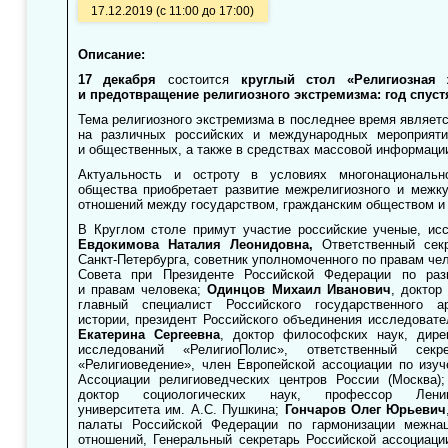
17.12.2019 (с 11:00 до 17:00)
Описание:
17 декабря
состоится
круглый стол «Религиозная 
и предотвращение религиозного экстремизма: год спуст
Тема религиозного экстремизма в последнее время являет
на различных российских и международных мероприяти
и общественных, а также в средствах массовой информаци
Актуальность и остроту в условиях многонациональн
общества приобретает развитие межрелигиозного и межку
отношений между государством, гражданским обществом и
В Круглом столе примут участие российские ученые, ис
Евдокимова Наталия Леонидовна,
Ответственный секр
Санкт-Петербурга, советник уполномоченного по правам чел
Совета при Президенте Российской Федерации по раз
и правам человека;
Одинцов Михаил Иванович
, доктор
главный специалист Российского государственного ар
истории, президент Российского объединения исследовате
Екатерина Сергеевна
, доктор философских наук, дире
исследований «РелигиоПолис», ответственный секр
«Религиоведение», член Европейской ассоциации по изу
Ассоциации религиоведческих центров России (Москва)
доктор социологических наук, профессор Ленинг
университета им. А.С. Пушкина;
Гончаров Олег Юрьевич
палаты Российской Федерации по гармонизации межна
отношений, Генеральный секретарь Российской ассоциац