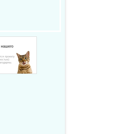
е нашего
тся проекту
ностью)
агодарны.