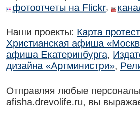
,
фотоотчеты на Flickr
кана
Наши проекты:
Карта протес
Христианская афиша «Москв
афиша Екатеринбургa
,
Издат
дизайна «Артминистри»
,
Рел
Отправляя любые персональ
afisha.drevolife.ru, вы выраж