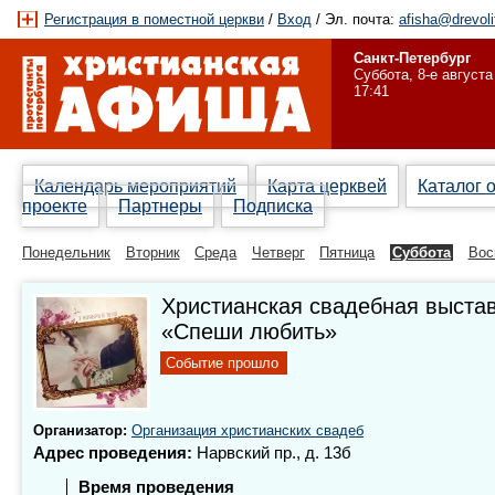
Регистрация в поместной церкви
/
Вход
/ Эл. почта:
afisha@drevoli
Санкт-Петербург
Суббота, 8-е августа
17:41
Календарь мероприятий
Карта церквей
Каталог 
проекте
Партнеры
Подписка
Понедельник
Вторник
Среда
Четверг
Пятница
Суббота
Вос
Христианская свадебная выста
«Спеши любить»
Событие прошло
Организатор:
Организация христианских свадеб
Адрес проведения:
Нарвский пр., д. 13б
Время проведения