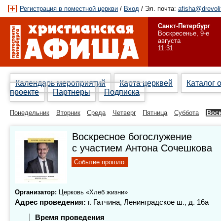
Регистрация в поместной церкви
/
Вход
/ Эл. почта:
afisha@drevoli
Санкт-Петербург
Воскресенье, 9-е
августа
11:31
Календарь мероприятий
Карта церквей
Каталог 
проекте
Партнеры
Подписка
Понедельник
Вторник
Среда
Четверг
Пятница
Суббота
Вос
Воскресное богослужение
с участием Антона Сочешкова
Событие прошло
Организатор:
Церковь «Хлеб жизни»
Адрес проведения:
г. Гатчина, Ленинградское ш., д. 16а
Время проведения