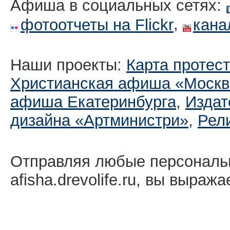
Афиша в социальных сетях:
,
фотоотчеты на Flickr
кана
Наши проекты:
Карта протес
Христианская афиша «Москв
афиша Екатеринбургa
,
Издат
дизайна «Артминистри»
,
Рел
Отправляя любые персональ
afisha.drevolife.ru, вы выраж