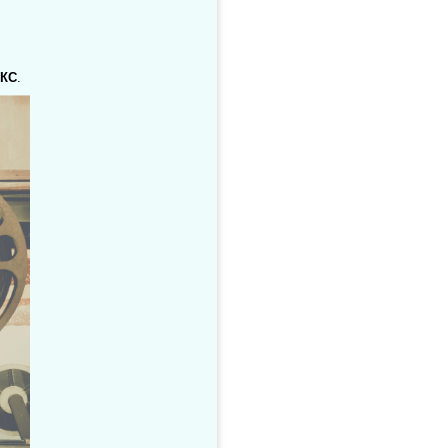
ЦКС
.