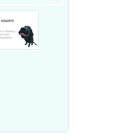
е нашего
тся проекту
ностью)
агодарны.