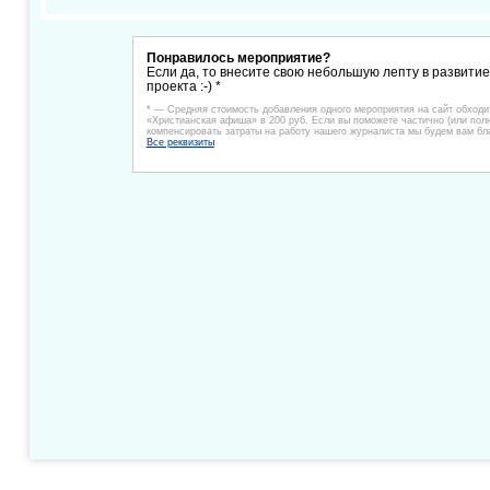
Понравилось мероприятие?
Если да, то внесите свою небольшую лепту в развити
проекта :-) *
* — Средняя стоимость добавления одного мероприятия на сайт обходи
«Христианская афиша» в 200 руб. Если вы поможете частично (или пол
компенсировать затраты на работу нашего журналиста мы будем вам бл
Все реквизиты