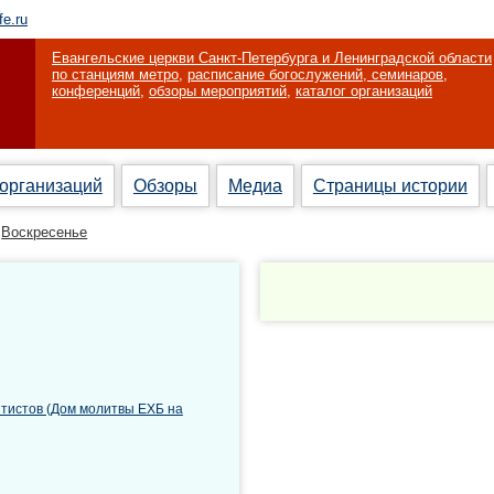
fe.ru
Евангельские церкви Санкт-Петербурга и Ленинградской области
по станциям метро
,
расписание богослужений, семинаров,
конференций
,
обзоры мероприятий
,
каталог организаций
 организаций
Обзоры
Медиа
Страницы истории
Воскресенье
птистов (Дом молитвы ЕХБ на