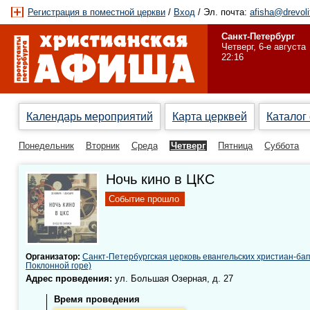
Регистрация в поместной церкви
/
Вход
/ Эл. почта:
afisha@drevoli
Санкт-Петербург
Четверг, 6-е августа
22:16
Календарь мероприятий
Карта церквей
Каталог
Понедельник
Вторник
Среда
Четверг
Пятница
Суббота
Ночь кино в ЦКС
Событие прошло
Организатор:
Санкт-Петербургская церковь евангельских христиан-ба
Поклонной горе)
Адрес проведения:
ул. Большая Озерная, д. 27
Время проведения