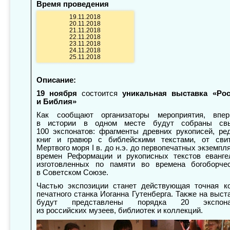
Время проведения
19.11.2018
20.11.2018
21.11.2018
22.11.2018
23.11.2018
24.11.2018
25.11.2018
Описание:
19 ноября
состоится
уникальная выставка «Ро
и Библия»
Как сообщают организаторы мероприятия, впе
в истории в одном месте будут собраны св
100 экспонатов: фрагменты древних рукописей, ре
книг и гравюр с библейскими текстами, от сви
Мертвого моря I в. до н.э. до первопечатных экземпл
времен Реформации и рукописных текстов еванге
изготовленных по памяти во времена богоборче
в Советском Союзе.
Частью экспозиции станет действующая точная к
печатного станка Иоганна Гутенберга. Также на выст
будут представлены порядка 20 экспона
из российских музеев, библиотек и коллекций.