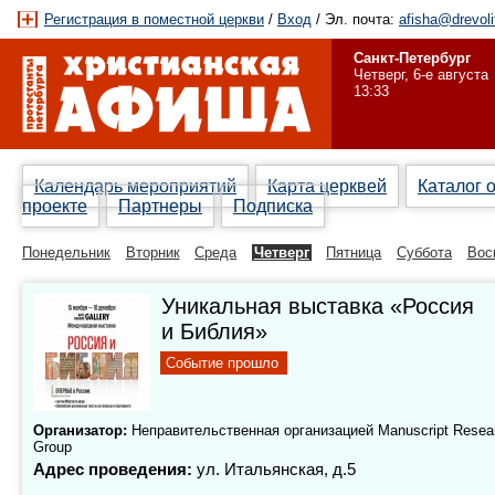
Регистрация в поместной церкви
/
Вход
/ Эл. почта:
afisha@drevoli
Санкт-Петербург
Четверг, 6-е августа
13:33
Календарь мероприятий
Карта церквей
Каталог 
проекте
Партнеры
Подписка
Понедельник
Вторник
Среда
Четверг
Пятница
Суббота
Вос
Уникальная выставка «Россия
и Библия»
Событие прошло
Организатор:
Неправительственная организацией Мanuscript Resea
Group
Адрес проведения:
ул. Итальянская, д.5