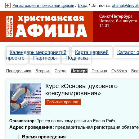
Регистрация в поместной церкви
/
Вход
/ Эл. почта:
afisha@drevoli
Санкт-Петербург
Четверг, 6-е августа
14:31
Календарь мероприятий
Карта церквей
Каталог 
проекте
Партнеры
Подписка
Понедельник
Вторник
Среда
Четверг
Пятница
Суббота
Вос
Курс «Основы духовного
консультирования»
Событие прошло
Организатор:
Тренер по личному развитию Елена Райз
Адрес проведения:
предварительная регистрация обязат
Время проведения