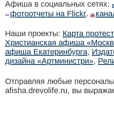
Афиша в социальных сетях:
,
фотоотчеты на Flickr
кана
Наши проекты:
Карта протес
Христианская афиша «Москв
афиша Екатеринбургa
,
Издат
дизайна «Артминистри»
,
Рел
Отправляя любые персональ
afisha.drevolife.ru, вы выраж