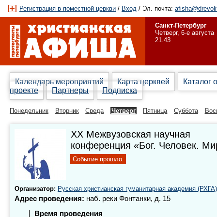
Регистрация в поместной церкви
/
Вход
/ Эл. почта:
afisha@drevoli
Санкт-Петербург
Четверг, 6-е августа
21:43
Календарь мероприятий
Карта церквей
Каталог 
проекте
Партнеры
Подписка
Понедельник
Вторник
Среда
Четверг
Пятница
Суббота
Вос
XX Межвузовская научная
конференция «Бог. Человек. Ми
Событие прошло
Организатор:
Русская христианская гуманитарная академия (РХГА)
Адрес проведения:
наб. реки Фонтанки, д. 15
Время проведения