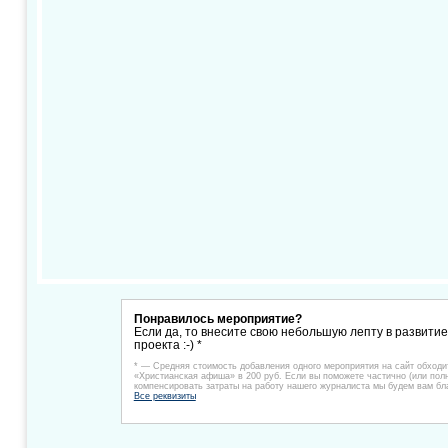
Понравилось мероприятие?
Если да, то внесите свою небольшую лепту в развити
проекта :-) *
* — Средняя стоимость добавления одного мероприятия на сайт обходи
«Христианская афиша» в 200 руб. Если вы поможете частично (или пол
компенсировать затраты на работу нашего журналиста мы будем вам бл
Все реквизиты