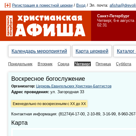
Регистрация в поместной церкви
/
Вход
/ Эл. почта:
afisha@drevoli
Санкт-Петербург
Четверг, 6-е августа
02:31
Календарь мероприятий
Карта церквей
Каталог
Понедельник
Вторник
Среда
Четверг
Пятница
Суббота
Воскресное богослужение
Организатор:
Церковь Евангельских Христиан-Баптистов
Адрес проведения:
ул. Загородная 33
Еженедельно по воскресеньям с XX до XX
Контактная информация: (81274)4-17-00, 2-10-89, 3-16-99, 8-960-267
Карта