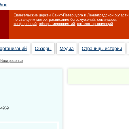
fe.ru
Евангельские церкви Санкт-Петербурга и Ленинградской области
по станциям метро
,
расписание богослужений, семинаров,
конференций
,
обзоры мероприятий
,
каталог организаций
 организаций
Обзоры
Медиа
Страницы истории
Воскресенье
-4969