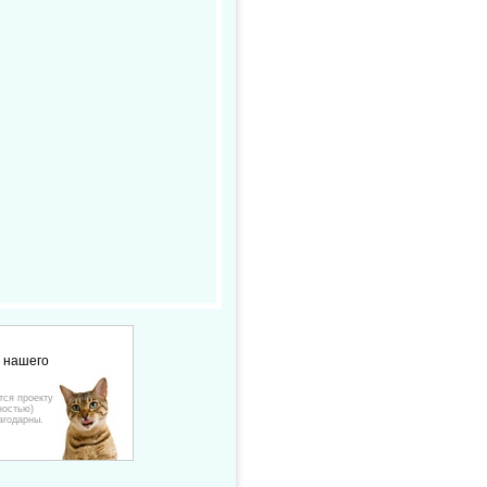
е нашего
тся проекту
ностью)
агодарны.