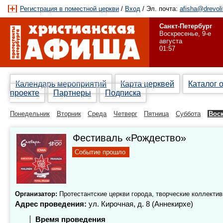
Регистрация в поместной церкви
/
Вход
/ Эл. почта:
afisha@drevoli
Санкт-Петербург
Воскресенье, 9-е
августа
01:57
Календарь мероприятий
Карта церквей
Каталог 
проекте
Партнеры
Подписка
Понедельник
Вторник
Среда
Четверг
Пятница
Суббота
Вос
Фестиваль «Рождество»
Событие прошло
Организатор:
Протестантские церкви города, творческие коллекти
Адрес проведения:
ул. Кирочная, д. 8 (Аннекирхе)
Время проведения