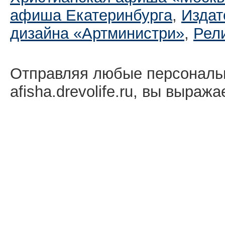
афиша Екатеринбургa
,
Издат
дизайна «Артминистри»
,
Рел
Отправляя любые персональ
afisha.drevolife.ru, вы выраж