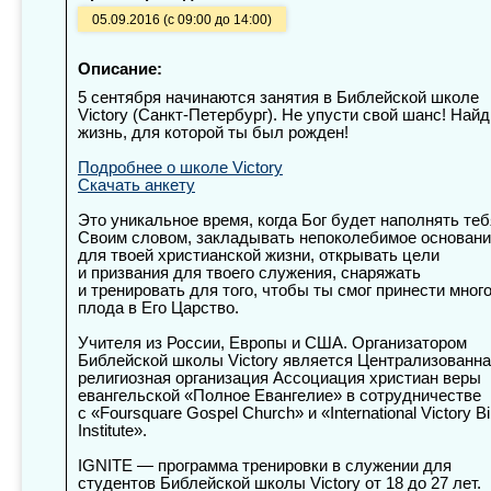
05.09.2016 (с 09:00 до 14:00)
Описание:
5 сентября начинаются занятия в Библейской школе
Victory (Санкт-Петербург). Не упусти свой шанс! Найд
жизнь, для которой ты был рожден!
Подробнее о школе Victory
Скачать анкету
Это уникальное время, когда Бог будет наполнять теб
Своим словом, закладывать непоколебимое основан
для твоей христианской жизни, открывать цели
и призвания для твоего служения, снаряжать
и тренировать для того, чтобы ты смог принести мног
плода в Его Царство.
Учителя из России, Европы и США. Организатором
Библейской школы Victory является Централизованн
религиозная организация Ассоциация христиан веры
евангельской «Полное Евангелие» в сотрудничестве
с «Foursquare Gospel Church» и «International Victory Bi
Institute».
IGNITE — программа тренировки в служении для
студентов Библейской школы Victory от 18 до 27 лет.