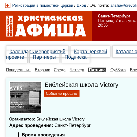
Регистрация в поместной церкви
/
Вход
/ Эл. почта:
afisha@drevoli
Санкт-Петербург
Пятница, 7-е августа
20:36
Календарь мероприятий
Карта церквей
Каталог 
проекте
Партнеры
Подписка
Понедельник
Вторник
Среда
Четверг
Пятница
Суббота
Вос
Библейская школа Victory
Событие прошло
Организатор:
Библейская школа Victory
Адрес проведения:
Санкт-Петербург
Время проведения