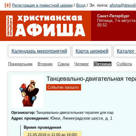
Регистрация в поместной церкви
/
Вход
/ Эл. почта:
afisha@drevoli
Санкт-Петербург
Пятница, 7-е августа
05:52
Календарь мероприятий
Карта церквей
Каталог
Понедельник
Вторник
Среда
Четверг
Пятница
Суббота
Танцевально-двигательная тер
Событие прошло
Организатор:
Танцевально-двигательная терапия для пар
Адрес проведения:
Юкки, Ленинградское шоссе, д. 1
Время проведения
21.05.2016 (с 11:00 до 16:00)