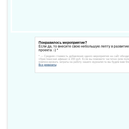
Понравилось мероприятие?
Если да, то внесите свою небольшую лепту в развити
проекта :-) *
* — Средняя стоимость добавления одного мероприятия на сайт обходи
«Христианская афиша» в 200 руб. Если вы поможете частично (или пол
компенсировать затраты на работу нашего журналиста мы будем вам бл
Все реквизиты