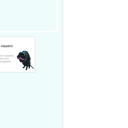
е нашего
тся проекту
ностью)
агодарны.