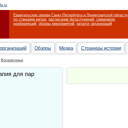
fe.ru
Евангельские церкви Санкт-Петербурга и Ленинградской области
по станциям метро
,
расписание богослужений, семинаров,
конференций
,
обзоры мероприятий
,
каталог организаций
 организаций
Обзоры
Медиа
Страницы истории
Воскресенье
апия для пар