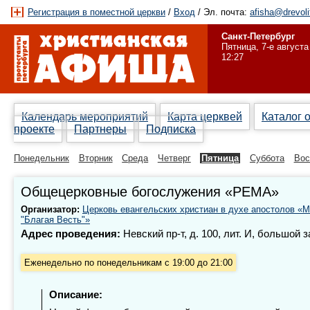
Регистрация в поместной церкви
/
Вход
/ Эл. почта:
afisha@drevoli
Санкт-Петербург
Пятница, 7-е августа
12:27
Календарь мероприятий
Карта церквей
Каталог 
проекте
Партнеры
Подписка
Понедельник
Вторник
Среда
Четверг
Пятница
Суббота
Вос
Общецерковные богослужения «РЕМА»
Организатор:
Церковь евангельских христиан в духе апостолов «
"Благая Весть"»
Адрес проведения:
Невский пр-т, д. 100, лит. И, большой з
Еженедельно по понедельникам с 19:00 до 21:00
Описание: