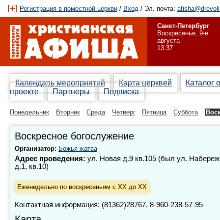
Регистрация в поместной церкви
/
Вход
/ Эл. почта:
afisha@drevoli
Санкт-Петербург
Воскресенье, 9-е
августа
13:37
Календарь мероприятий
Карта церквей
Каталог 
проекте
Партнеры
Подписка
Понедельник
Вторник
Среда
Четверг
Пятница
Суббота
Вос
Воскресное богослужение
Организатор:
Божья жатва
Адрес проведения:
ул. Новая д.9 кв.105 (был ул. Набереж
д.1, кв.10)
Еженедельно по воскресеньям с XX до XX
Контактная информация: (81362)28767, 8-960-238-57-95
Карта