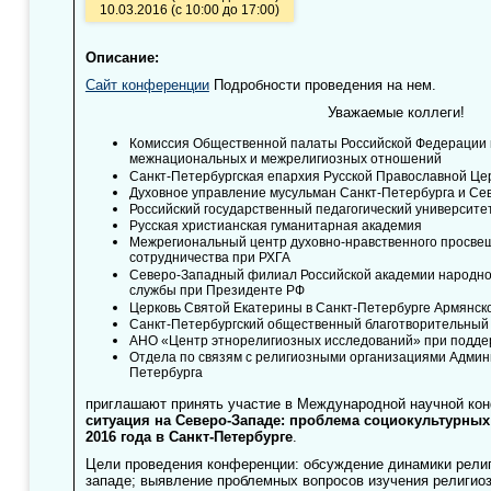
10.03.2016 (с 10:00 до 17:00)
Описание:
Сайт конференции
Подробности проведения на нем.
Уважаемые коллеги!
Комиссия Общественной палаты Российской Федерации 
межнациональных и межрелигиозных отношений
Санкт-Петербургская епархия Русской Православной Це
Духовное управление мусульман Санкт-Петербурга и Се
Российский государственный педагогический университет
Русская христианская гуманитарная академия
Межрегиональный центр духовно-нравственного просве
сотрудничества при РХГА
Северо-Западный филиал Российской академии народног
службы при Президенте РФ
Церковь Святой Екатерины в Санкт-Петербурге Армянск
Санкт-Петербургский общественный благотворительный
АНО «Центр этнорелигиозных исследований» при подде
Отдела по связям с религиозными организациями Админ
Петербурга
приглашают принять участие в Международной научной к
ситуация на Северо-Западе: проблема социокультурных 
2016 года в Санкт-Петербурге
.
Цели проведения конференции: обсуждение динамики религ
западе; выявление проблемных вопросов изучения религиоз