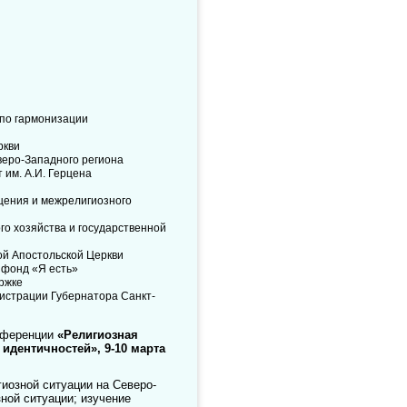
по гармонизации
ркви
веро-Западного региона
 им. А.И. Герцена
щения и межрелигиозного
о хозяйства и государственной
ой Апостольской Церкви
 фонд «Я есть»
ржке
истрации Губернатора Санкт-
онференции
«Религиозная
идентичностей», 9-10 марта
иозной ситуации на Северо-
ной ситуации; изучение