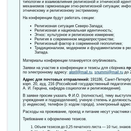
типологии и взаимовлияния религиозной и этнической иден
механизмов гармонизации этно-религиозной ситуации; инф
этническому и религиозному экстремизму.
На конференции будут работать секции:
Религиозная ситуация Северо-Запада;
Религиозная и национальная идентичность;
Этнос: культурное и религиозное измерение;
Религия в современном медиапространстве;
Религиозный фактор в современной геополитике;
Традиционализм, модернизм и фундаментализм в рел
Запада.
Материалы конференции планируется опубликовать.
Заявки на участие в конференции и тезисы для сборника
пр
по электронному адресу:
alpril@mail.ru
,
snummi@mail.ru
до 2
Адрес для почтовых отправлений:
191186, Санкт-Петербур
корп. 20, ауд. 216 (Российский государственный педагогиче
А. И. Герцена, кафедра социологии и религиоведения).
В заявке просим указать Ф.И.О. (полностью), тему выступл
учреждения и подразделения), ученую степень и должность
(с индексом), телефон (с кодом города), электронный адрес
Расходы на проживание, проезд и питание несут участники
Требование к оформлению тезисов.
Объем тезисов до 0,25 печатного листа — 10 тыс. знаков