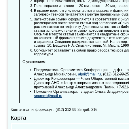
Шрифт Time New Roman, кегль 12, междустрочный интерв
Поля: верхнее и нижнее — 20 мм, левое — 30 мм, правое
В правом верхнем углу печатаются инициалы и фамилии 
заголовок тезисов печатается в центре прописными букв
Затекстовые ссылки оформляются в соответствии с биб
размещаются после текста статьи под заголовком «Спис
располагаются по алфавиту. Для связи затекстовых библ
статьи используют знак отсылки, который приводят в ви
Отсылки в тексте статьи заключаются в квадратные скобк
на конкретный фрагмент текста документа, в отсылке у
и страницы. Сведения разделяются запятой. Например: В т
ссылке: 10. Бердяев Н.А. Смысл истории. М.: Мысль, 1990.
Оргкомитет оставляет за собой право отбора тезисов дл
корректуры.
С уважением,
Председатель Оргкомитета Конференции — д.ф.н., 
Александр Михайлович,
alpril@mail.ru
,
(812) 312-99-2
Директор Конференции — Член Общественной палат
Директор АНО «Центр этнорелигиозных исследований
протоиерей Александр Александрович Пелин,
+7-921
Помощник Организатора: Гладкая Ольга Владимиров
snummi@mail.ru
Контактная информация: (812) 312-99-25 доб. 216
Карта