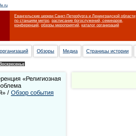
fe.ru
Евангельские церкви Санкт-Петербурга и Ленинградской области
по станциям метро
,
расписание богослужений, семинаров,
конференций
,
обзоры мероприятий
,
каталог организаций
 организаций
Обзоры
Медиа
Страницы истории
Воскресенье
ренция «Религиозная
роблема
й» /
Обзор события