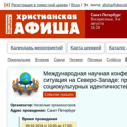
Регистрация в поместной церкви
/
Вход
/ Эл. почта:
afisha@drevoli
Санкт-Петербург
Воскресенье, 9-е
августа
15:29
Календарь мероприятий
Карта церквей
Каталог
Понедельник
Вторник
Среда
Четверг
Пятница
Суббота
Международная научная конфе
ситуация на Северо-Западе: п
социокультурных идентичносте
Событие прошло
Организатор:
Несколько организаторов
Адрес проведения:
Санкт-Петербург
Время проведения
09.03.2016 (с 10:00 до 17:00)