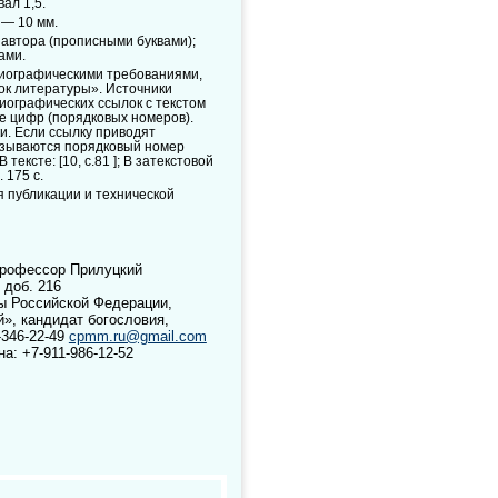
ал 1,5.
 — 10 мм.
автора (прописными буквами);
ами.
лиографическими требованиями,
ок литературы». Источники
иографических ссылок с текстом
де цифр (порядковых номеров).
и. Если ссылку приводят
казываются порядковый номер
ексте: [10, с.81 ]; В затекстовой
 175 с.
я публикации и технической
профессор Прилуцкий
5 доб. 216
ы Российской Федерации,
», кандидат богословия,
-346-22-49
cpmm.ru@gmail.com
на:
+7-911-986-12-52