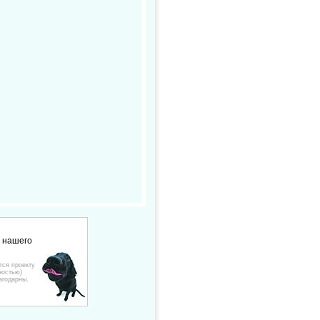
е нашего
тся проекту
ностью)
агодарны.