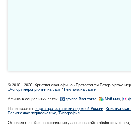
© 2010—2026. Христианская афиша «Протестанты Петербурга»: мероп
Экспорт мероприятий на сайт
/
Реклама на сайте
Афиша в социальных сетях:
,
,
группа Вконтакте
Мой мир
ф
Наши проекты:
Карта протестантских церквей России
,
Христианская
Религиозная журналистика
,
Типография
Отправляя любые персональные данные на сайте afisha.drevolife.ru,