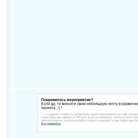
Понравилось мероприятие?
Если да, то внесите свою небольшую лепту в развити
проекта :-) *
* — Средняя стоимость добавления одного мероприятия на сайт обходи
«Христианская афиша» в 200 руб. Если вы поможете частично (или пол
компенсировать затраты на работу нашего журналиста мы будем вам бл
Все реквизиты