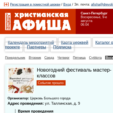
Регистрация в поместной церкви
/
Вход
/ Эл. почта:
afisha@drevoli
Санкт-Петербург
Воскресенье, 9-е
августа
06:04
Календарь мероприятий
Карта церквей
Каталог 
проекте
Партнеры
Подписка
Понедельник
Вторник
Среда
Четверг
Пятница
Суббота
Вос
Новогодний фестиваль мастер-
классов
Событие прошло
Организатор:
Церковь Большого города
Адрес проведения:
ул. Таллинская, д. 9
Время проведения