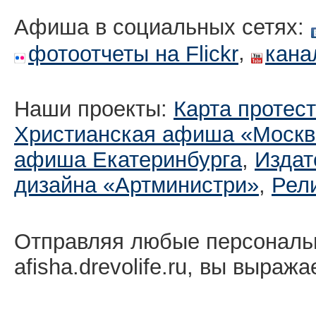
Афиша в социальных сетях:
,
фотоотчеты на Flickr
кана
Наши проекты:
Карта протес
Христианская афиша «Москв
афиша Екатеринбургa
,
Издат
дизайна «Артминистри»
,
Рел
Отправляя любые персональ
afisha.drevolife.ru, вы выраж