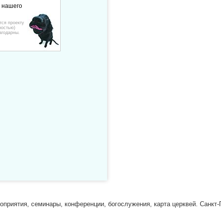
е нашего
тся проекту
ностью)
агодарны.
риятия, семинары, конференции, богослужения, карта церквей. Санкт-П