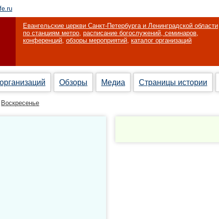
fe.ru
Евангельские церкви Санкт-Петербурга и Ленинградской области
по станциям метро
,
расписание богослужений, семинаров,
конференций
,
обзоры мероприятий
,
каталог организаций
 организаций
Обзоры
Медиа
Страницы истории
Воскресенье