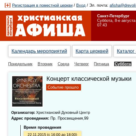
Регистрация в поместной церкви
/
Вход
/ Эл. почта:
afisha@drevoli
Санкт-Петербург
Суббота, 8-е августа
07:43
Календарь мероприятий
Карта церквей
Каталог
Понедельник
Вторник
Среда
Четверг
Пятница
Суббота
Концерт классической музыки
Событие прошло
Организатор:
Христианский Духовный Центр
Адрес проведения:
Пр. Просвещения,99
Время проведения
22.11.2015 (с 16:00 до 18:00)