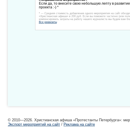
Если да, то внесите свою небольшую лепту в развити
проекта :-) *
* — Средняя стоимость добавления одного мероприятия на сайт обходи
«Христианская афиша» в 200 руб. Если вы поможете частично (или пол
компенсировать затраты на работу нашего журналиста мы будем вам бл
Все реквизиты
© 2010—2026. Христианская афиша «Протестанты Петербурга»: мероп
Экспорт мероприятий на сайт
/
Реклама на сайте