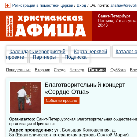
Регистрация в поместной церкви
/
Вход
/ Эл. почта:
afisha@drevoli
Санкт-Петербург
Пятница, 7-е августа
20:43
Календарь мероприятий
Карта церквей
Каталог 
проекте
Партнеры
Подписка
Понедельник
Вторник
Среда
Четверг
Пятница
Суббота
Вос
Благотворительный концерт
«Сердце Отца»
Событие прошло
Организатор:
Санкт-Петербургская благотворительная общественн
организация «Пристань»
Адрес проведения:
ул. Большая Конюшенная, д.
8а (Евангелическо-лютеранская церковь Святой Марии)