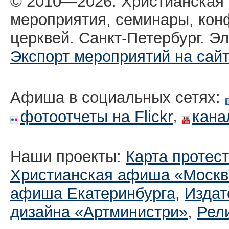
© 2010—2026. Христианская
мероприятия, семинары, кон
церквей. Санкт-Петербург. Эл
Экспорт мероприятий на сай
Афиша в социальных сетях:
,
фотоотчеты на Flickr
кана
Наши проекты:
Карта протес
Христианская афиша «Москв
афиша Екатеринбургa
,
Издат
дизайна «Артминистри»
,
Рел