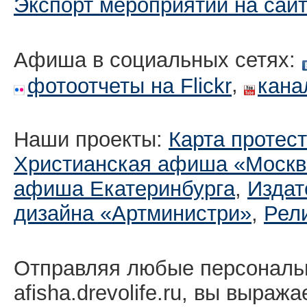
Экспорт мероприятий на сай
Афиша в социальных сетях:
,
фотоотчеты на Flickr
кана
Наши проекты:
Карта протес
Христианская афиша «Москв
афиша Екатеринбургa
,
Издат
дизайна «Артминистри»
,
Рел
Отправляя любые персональ
afisha.drevolife.ru, вы выраж