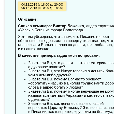
04.12.2015 (с 18:00 до 20:00)
05.12.2015 (с 10:00 до 18:00)
Описание:
Спикер семинара: Виктор Боженко
, лидер служени
«Успех в Боге» из города Волгограда.
Хотя мы убеждены, что знаем, что Писание говорит
об отношении к деньгам, на поверку оказывается, что
мы не знаем Божьего плана на деньги, как глобально, 
и в наших жизнях.
В качестве примера зададимся вопросами:
Знаете ли Вы, что деньги — это не материально
а духовное понятие?
Знаете ли Вы, что Иисус говорил о деньгах бол
чем о чем-либо другом?
Знаете ли Вы, почему Бог часто обещает
«обогатить» нас, но в Библии трудно найти доб
слова в адрес богатых людей?
Знаете ли Вы, почему многие верующие не могу
называться «детьми Авраама» и как это связан
с деньгами?
Знаете ли Вы, как деньги связаны с нашей
верностью Царству Божьему? Это всё написано
в Писании, как говорится, «русским по белому»,