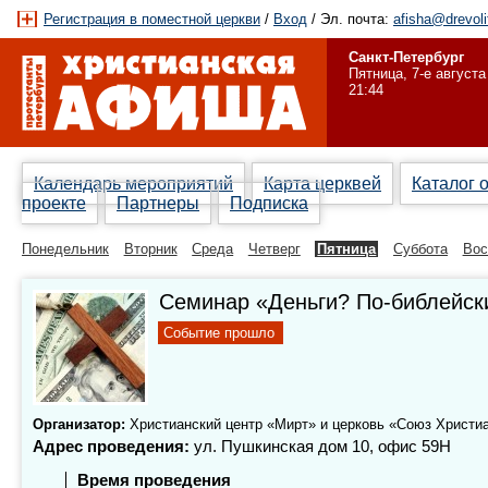
Регистрация в поместной церкви
/
Вход
/ Эл. почта:
afisha@drevoli
Санкт-Петербург
Пятница, 7-е августа
21:44
Календарь мероприятий
Карта церквей
Каталог 
проекте
Партнеры
Подписка
Понедельник
Вторник
Среда
Четверг
Пятница
Суббота
Вос
Семинар «Деньги? По-библейск
Событие прошло
Организатор:
Христианский центр «Мирт» и церковь «Союз Христи
Адрес проведения:
ул. Пушкинская дом 10, офис 59Н
Время проведения