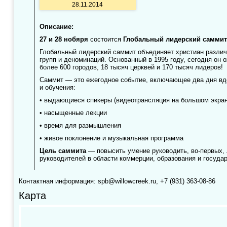
28.11.2014
Описание:
27 и 28 нобяря
состоится
Глобальный лидерский саммит
Глобальный лидерский саммит объединяет христиан различн
групп и деноминаций. Основанный в 1995 году, сегодня он о
более 600 городов, 18 тысяч церквей и 170 тысяч лидеров!
Саммит — это ежегодное событие, включающее два дня вд
и обучения:
• выдающиеся спикеры (видеотрансляция на большом экран
• насыщенные лекции
• время для размышления
• живое поклонение и музыкальная программа
Цель саммита
— повысить умение руководить, во-первых, 
руководителей в области коммерции, образования и госуда
Контактная информация: spb@willowcreek.ru, +7 (931) 363-08-86
Карта