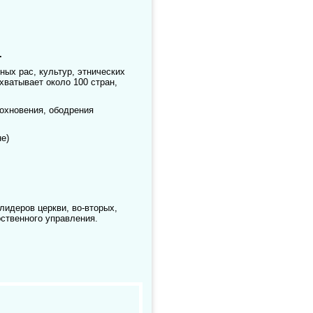
.
ых рас, культур, этнических
хватывает около 100 стран,
охновения, ободрения
е)
лидеров церкви, во-вторых,
рственного управления.