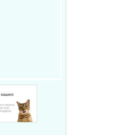
е нашего
тся проекту
ностью)
агодарны.