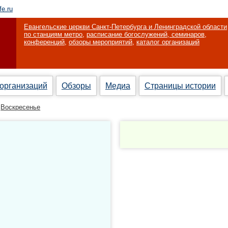
fe.ru
Евангельские церкви Санкт-Петербурга и Ленинградской области
по станциям метро
,
расписание богослужений, семинаров,
конференций
,
обзоры мероприятий
,
каталог организаций
 организаций
Обзоры
Медиа
Страницы истории
Воскресенье