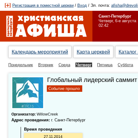
Регистрация в поместной церкви
/
Вход
/ Эл. почта:
afisha@drevoli
Санкт-Петербург
Четверг, 6-е августа
02:42
Календарь мероприятий
Карта церквей
Каталог
Понедельник
Вторник
Среда
Четверг
Пятница
Суббота
Глобальный лидерский саммит
Событие прошло
Организатор:
WillowCreek
Адрес проведения:
г. Санкт-Петербург
Время проведения
27.11.2014