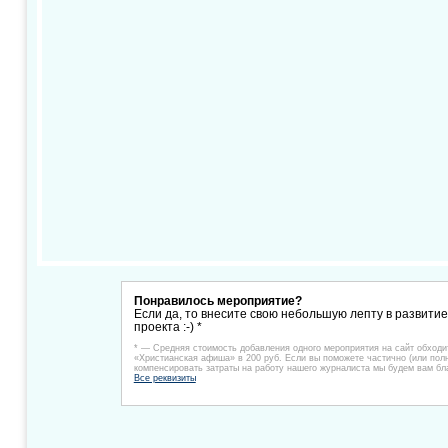
Понравилось мероприятие?
Если да, то внесите свою небольшую лепту в развити
проекта :-) *
* — Средняя стоимость добавления одного мероприятия на сайт обходи
«Христианская афиша» в 200 руб. Если вы поможете частично (или пол
компенсировать затраты на работу нашего журналиста мы будем вам бл
Все реквизиты